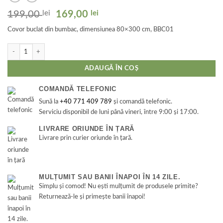
Prețul
Prețul
199,00
lei
169,00
lei
inițial
curent
Covor buclat din bumbac, dimensiunea 80×300 cm, BBC01
a
este:
fost:
169,00 lei.
Cantitate Covor buclat din bumbac, dimensiunea 80x300 cm, BBC01
199,00 lei.
ADAUGĂ ÎN COȘ
COMANDĂ TELEFONIC
Sună la
+40 771 409 789
și comandă telefonic.
Serviciu disponibil de luni până vineri, între 9:00 și 17:00.
LIVRARE ORIUNDE ÎN ȚARĂ
Livrare prin curier oriunde în țară.
MULȚUMIT SAU BANII ÎNAPOI ÎN 14 ZILE.
Simplu și comod! Nu ești mulțumit de produsele primite?
Returnează-le și primește banii înapoi!