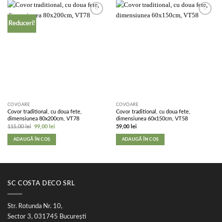
Add to
Add to
Reduceri!
wishlist
wishlist
COVOARE
COVOARE
Covor traditional, cu doua fete,
Covor traditional, cu doua fete,
dimensiunea 80x200cm, VT78
dimensiunea 60x150cm, VT58
Prețul
Prețul
115,00
lei
99,00
lei
59,00
lei
inițial
curent
a
este:
ADAUGĂ ÎN COȘ
ADAUGĂ ÎN COȘ
fost:
99,00 lei.
115,00 lei.
SC COSTA DECO SRL
Str. Rotunda Nr. 10,
Sector 3, 031745 București