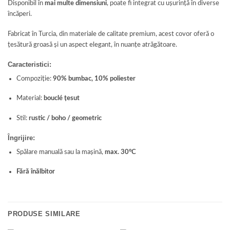
Disponibil în
mai multe dimensiuni
, poate fi integrat cu ușurință în diverse
încăperi.
Fabricat în Turcia, din materiale de calitate premium, acest covor oferă o
țesătură groasă și un aspect elegant, în nuanțe atrăgătoare.
Caracteristici:
Compoziție:
90% bumbac, 10% poliester
Material:
bouclé țesut
Stil:
rustic / boho / geometric
Îngrijire:
Spălare manuală sau la mașină,
max. 30°C
Fără înălbitor
PRODUSE SIMILARE