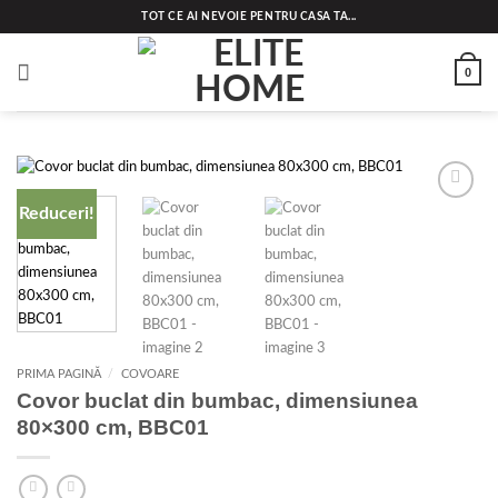
Skip
TOT CE AI NEVOIE PENTRU CASA TA...
to
content
0
Reduceri!
Add to
wishlist
PRIMA PAGINĂ
/
COVOARE
Covor buclat din bumbac, dimensiunea
80×300 cm, BBC01