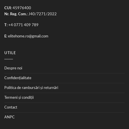
CUI
: 45976400
Nr. Reg. Com.
: J40/7271/2022
T
: +4 0771 409 789
E
:
elitehome.ro@gmail.com
UTILE
Despre noi
Confidențialitate
Politica de rambursări și returnări
Termeni și condiții
Contact
ANPC