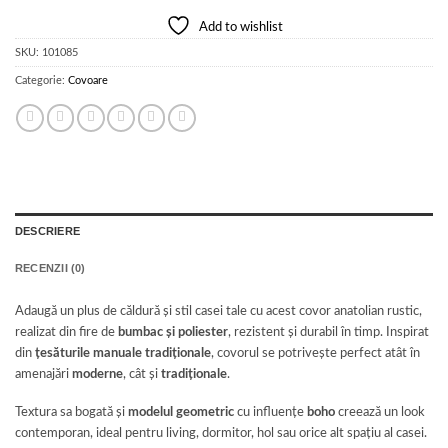
Add to wishlist
SKU:
101085
Categorie:
Covoare
DESCRIERE
RECENZII (0)
Adaugă un plus de căldură și stil casei tale cu acest covor anatolian rustic,
realizat din fire de
bumbac și poliester
, rezistent și durabil în timp. Inspirat
din
țesăturile manuale tradiționale
, covorul se potrivește perfect atât în
amenajări
moderne
, cât și
tradiționale
.
Textura sa bogată și
modelul geometric
cu influențe
boho
creează un look
contemporan, ideal pentru living, dormitor, hol sau orice alt spațiu al casei.