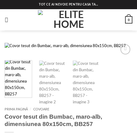
Skip
TOT CE AI NEVOIE PENTRU CASA TA...
to
content
0
Add to
wishlist
PRIMA PAGINĂ
/
COVOARE
Covor tesut din Bumbac, maro-alb,
dimensiunea 80x150cm, BB257