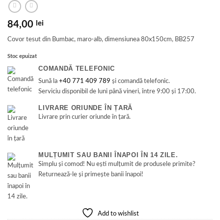
84,00
lei
Covor tesut din Bumbac, maro-alb, dimensiunea 80x150cm, BB257
Stoc epuizat
COMANDĂ TELEFONIC
Sună la
+40 771 409 789
și comandă telefonic.
Serviciu disponibil de luni până vineri, între 9:00 și 17:00.
LIVRARE ORIUNDE ÎN ȚARĂ
Livrare prin curier oriunde în țară.
MULȚUMIT SAU BANII ÎNAPOI ÎN 14 ZILE.
Simplu și comod! Nu ești mulțumit de produsele primite?
Returnează-le și primește banii înapoi!
Add to wishlist