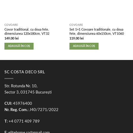
COVOARE
COVOARE
Covor traditional, cu doua fete,
Set 1+1 Covoare traditionale, cu doua
dimensiunea 120x180cm, VT32
fete, dimensiunea 60x150cm, VT1060
149,00
lei
119,00
lei
ADAUGĂ ÎN COȘ
ADAUGĂ ÎN COȘ
SC COSTA DECO SRL
Str. Rotunda Nr. 10,
Sector 3, 031745 București
CUI
: 45976400
Nr. Reg. Com.
: J40/7271/2022
T
: +4 0771 409 789
E
:
elitehome.ro@gmail.com