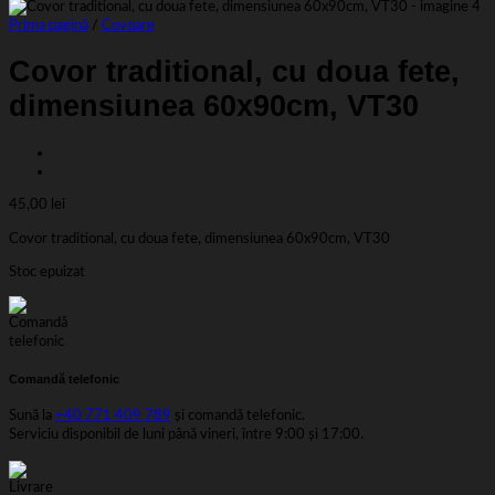
Prima pagină
/
Covoare
Covor traditional, cu doua fete,
dimensiunea 60x90cm, VT30
45,00
lei
Covor traditional, cu doua fete, dimensiunea 60x90cm, VT30
Stoc epuizat
Comandă telefonic
Sună la
+40 771 409 789
și comandă telefonic.
Serviciu disponibil de luni până vineri, între 9:00 și 17:00.