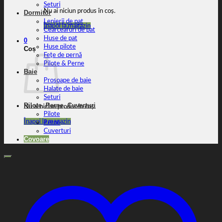
Seturi
Nu ai niciun produs în coș.
Dormitor
Lenjerii de pat
Înapoi la magazin
Cearceafuri de pat
Huse de pat
0
Huse pilote
Coș
Fețe de pernă
Pilote & Perne
Baie
Prosoape de baie
Halate de baie
Seturi
Pilote, Perne, Cuverturi
Nu ai niciun produs în coș.
Pilote
Înapoi la magazin
Perne
Cuverturi
Covoare