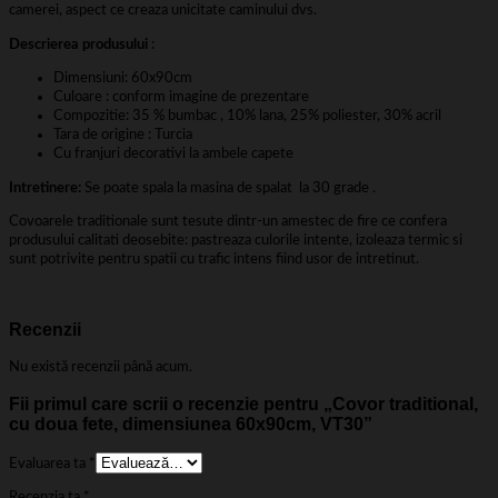
camerei, aspect ce creaza unicitate caminului dvs.
Descrierea produsului
:
Dimensiuni: 60x90cm
Culoare : conform imagine de prezentare
Compozitie: 35 % bumbac , 10% lana, 25% poliester, 30% acril
Tara de origine : Turcia
Cu franjuri decorativi la ambele capete
Intretinere:
Se poate spala la masina de spalat la 30 grade .
Covoarele traditionale sunt tesute dintr-un amestec de fire ce confera
produsului calitati deosebite: pastreaza culorile intente, izoleaza termic si
sunt potrivite pentru spatii cu trafic intens fiind usor de intretinut.
Recenzii
Nu există recenzii până acum.
Fii primul care scrii o recenzie pentru „Covor traditional,
cu doua fete, dimensiunea 60x90cm, VT30”
Evaluarea ta
*
Recenzia ta
*