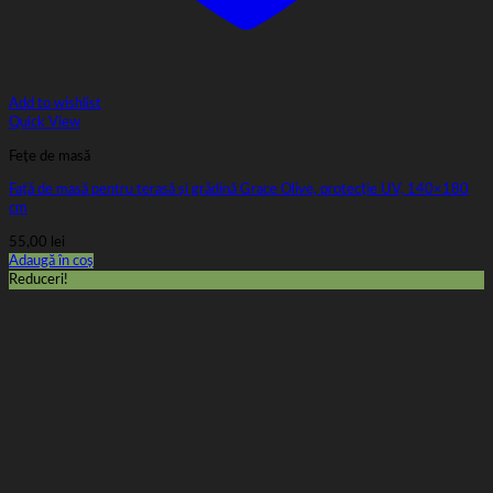
Add to wishlist
Quick View
Fețe de masă
Față de masă pentru terasă și grădină Grace Olive, protecție UV, 140×180
cm
55,00
lei
Adaugă în coș
Reduceri!