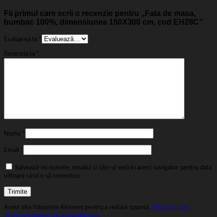
Fii primul care scrii o recenzie pentru „Fata de masa,
bumbac 100%, dimensiunea 150X300 cm, cod EH28C”
Evaluarea ta
*
Recenzia ta
*
Nume
*
Email
*
Salvează-mi numele, emailul și site-ul web în acest navigator pentru data
viitoare când o să comentez.
Acest site folosește Akismet pentru a reduce spamul.
Află cum sunt
procesate datele comentariilor tale
.