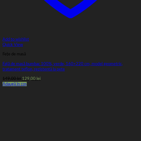
Add to wishlist
Quick View
Fețe de masă
Față de masă bumbac 100%, verde, 160×220 cm, model geometric,
tratament teflon, rezistentă la pete
Prețul
Prețul
149,00
lei
129,00
lei
inițial
curent
Adaugă în coș
a
este:
fost:
129,00 lei.
149,00 lei.