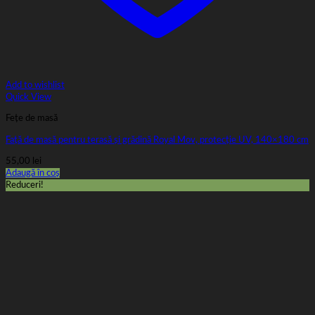
Add to wishlist
Quick View
Fețe de masă
Față de masă pentru terasă și grădină Royal Mov, protecție UV, 140×180 cm
55,00
lei
Adaugă în coș
Reduceri!