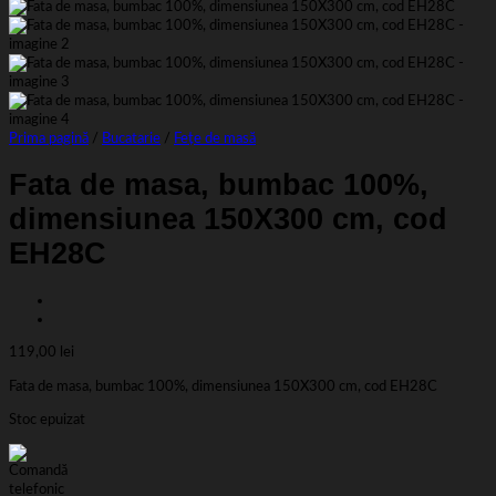
Prima pagină
/
Bucatarie
/
Fețe de masă
Fata de masa, bumbac 100%,
dimensiunea 150X300 cm, cod
EH28C
119,00
lei
Fata de masa, bumbac 100%, dimensiunea 150X300 cm, cod EH28C
Stoc epuizat