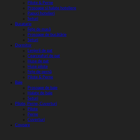
Pilote & Perne
Prosoape si halate hoteliere
Papuci hotelieri
Seturi
Bucatarie
Fețe de masă
Prosoape de bucătărie
Seturi
Dormitor
Lenjerii de pat
Cearceafuri de pat
Huse de pat
Huse pilote
Fețe de pernă
Pilote & Perne
Baie
Prosoape de baie
Halate de baie
Seturi
Pilote, Perne, Cuverturi
Pilote
Perne
Cuverturi
Covoare
V