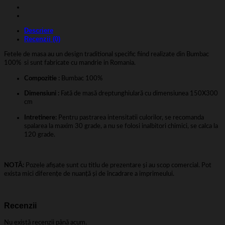
Descriere
Recenzii (0)
Fetele de masa au un design traditional specific fiind realizate din Bumbac
100% si sunt fabricate cu mandrie in Romania.
Compozitie :
Bumbac 100%
Dimensiuni :
Fată de masă dreptunghiulară cu dimensiunea 150X300
cm
Intretinere:
Pentru pastrarea intensitatii culorilor, se recomanda
spalarea la maxim 30 grade, a nu se folosi inalbitori chimici, se calca la
120 grade.
NOTĂ:
Pozele afișate sunt cu titlu de prezentare și au scop comercial. Pot
exista mici diferențe de nuanță și de încadrare a imprimeului.
Recenzii
Nu există recenzii până acum.