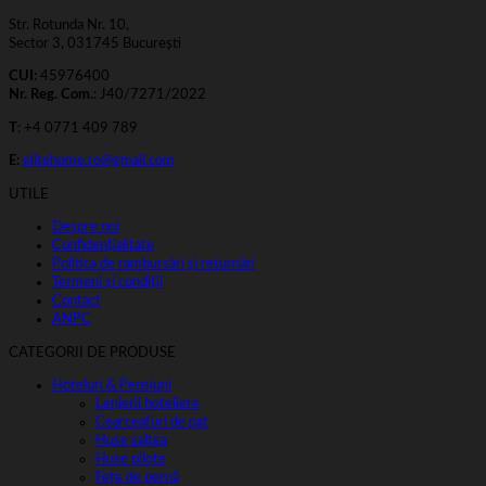
Str. Rotunda Nr. 10,
Sector 3, 031745 București
CUI
: 45976400
Nr. Reg. Com.
: J40/7271/2022
T
: +4 0771 409 789
E
:
elitehome.ro@gmail.com
UTILE
Despre noi
Confidențialitate
Politica de rambursări și returnări
Termeni și condiții
Contact
ANPC
CATEGORII DE PRODUSE
Hoteluri & Pensiuni
Lenjerii hoteliere
Cearceafuri de pat
Huse saltea
Huse pilote
Fețe de pernă