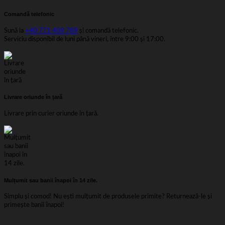
Comandă telefonic
Sună la
+40 771 409 789
și comandă telefonic.
Serviciu disponibil de luni până vineri, între 9:00 și 17:00.
Livrare oriunde în țară
Livrare prin curier oriunde în țară.
Mulțumit sau banii înapoi în 14 zile.
Simplu și comod! Nu ești mulțumit de produsele primite? Returnează-le și
primește banii înapoi!