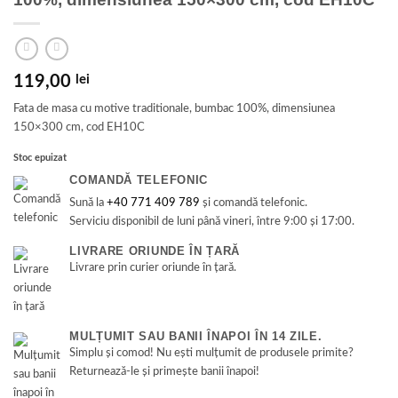
119,00
lei
Fata de masa cu motive traditionale, bumbac 100%, dimensiunea
150×300 cm, cod EH10C
Stoc epuizat
COMANDĂ TELEFONIC
Sună la
+40 771 409 789
și comandă telefonic.
Serviciu disponibil de luni până vineri, între 9:00 și 17:00.
LIVRARE ORIUNDE ÎN ȚARĂ
Livrare prin curier oriunde în țară.
MULȚUMIT SAU BANII ÎNAPOI ÎN 14 ZILE.
Simplu și comod! Nu ești mulțumit de produsele primite?
Returnează-le și primește banii înapoi!