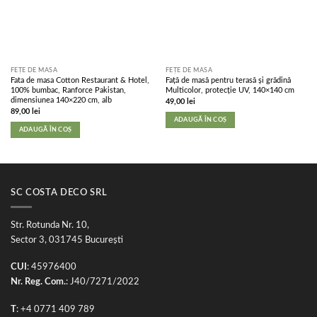
FEȚE DE MASĂ
FEȚE DE MASĂ
Fata de masa Cotton Restaurant & Hotel,
Față de masă pentru terasă și grădină
100% bumbac, Ranforce Pakistan,
Multicolor, protecție UV, 140×140 cm
dimensiunea 140×220 cm, alb
49,00
lei
89,00
lei
ADAUGĂ ÎN COȘ
ADAUGĂ ÎN COȘ
SC COSTA DECO SRL
Str. Rotunda Nr. 10,
Sector 3, 031745 București
CUI
: 45976400
Nr. Reg. Com.
: J40/7271/2022
T
: +4 0771 409 789