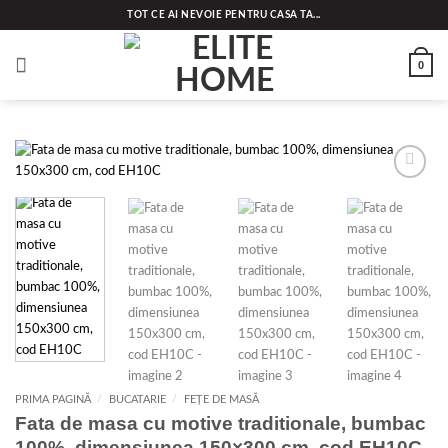
Skip
TOT CE AI NEVOIE PENTRU CASA TA...
to
content
0
Add to
wishlist
PRIMA PAGINĂ
/
BUCATARIE
/
FEȚE DE MASĂ
Fata de masa cu motive traditionale, bumbac
100%, dimensiunea 150×300 cm, cod EH10C