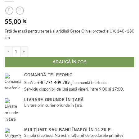
55,00
lei
Față de masă pentru terasă și grădină Grace Olive, protecție UV, 140×180
cm
Cantitate Față de masă pentru terasă și grădină Grace Olive, protecție UV, 140x18
ADAUGĂ ÎN COȘ
COMANDĂ TELEFONIC
Sună la
+40 771 409 789
și comandă telefonic.
Serviciu disponibil de luni până vineri, între 9:00 și 17:00.
LIVRARE ORIUNDE ÎN ȚARĂ
Livrare prin curier oriunde în țară.
MULȚUMIT SAU BANII ÎNAPOI ÎN 14 ZILE.
Simplu și comod! Nu ești mulțumit de produsele primite?