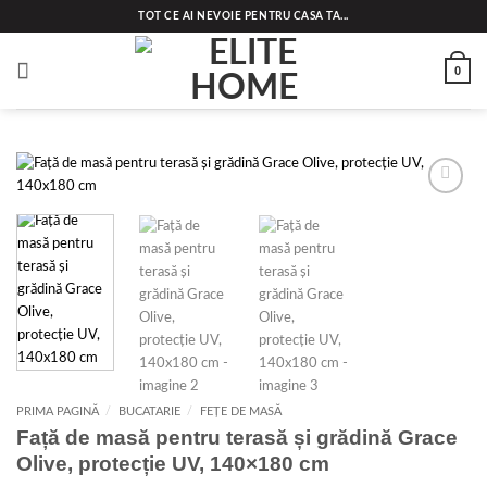
Skip
TOT CE AI NEVOIE PENTRU CASA TA...
to
content
0
Add to
wishlist
PRIMA PAGINĂ
/
BUCATARIE
/
FEȚE DE MASĂ
Față de masă pentru terasă și grădină Grace
Olive, protecție UV, 140×180 cm