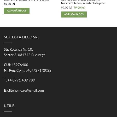
tratament teflon, rezistentă la pete
49,00
lei
Prețul
Prețul
99,00
lei
79,00
lei
inițial
curent
ADAUGĂ ÎN COȘ
a
este:
ADAUGĂ ÎN COȘ
fost:
79,00 lei.
99,00 lei.
SC COSTA DECO SRL
Str. Rotunda Nr. 10,
Sector 3, 031745 București
CUI
: 45976400
Nr. Reg. Com.
: J40/7271/2022
T
: +4 0771 409 789
E
:
elitehome.ro@gmail.com
UTILE