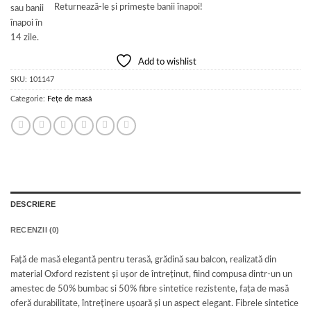
Returnează-le și primește banii înapoi!
Add to wishlist
SKU:
101147
Categorie:
Fețe de masă
DESCRIERE
RECENZII (0)
Față de masă elegantă pentru terasă, grădină sau balcon, realizată din
material Oxford rezistent și ușor de întreținut, fiind compusa dintr-un un
amestec de 50% bumbac si 50% fibre sintetice rezistente, fața de masă
oferă durabilitate, întreținere ușoară și un aspect elegant. Fibrele sintetice