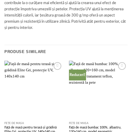
contribuie la o curățare mai eficientă și ajută la crearea unui efect de
protecție împotriva umezelii și petelor. Protecția UV ajută la menținerea
intensității culorii, iar țesătura groasă de 300 g/mp oferă un aspect
premium și rezistență în utilizare zilnică. Potrivită atât pentru exterior, cât
și pentru interior.
PRODUSE SIMILARE
Add to
Add to
Reduceri!
wishlist
wishlist
FEȚE DE MASĂ
FEȚE DE MASĂ
Față de masă pentru terasă și grădină
Față de masă bumbac 100%, albastru,
Elite Gri, protecție UV, 140×140 cm
120×160 cm, model geometric,