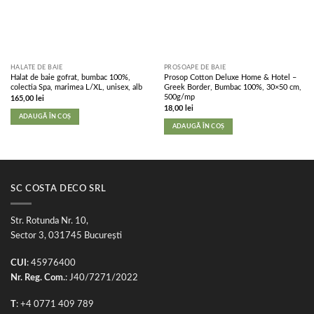
HALATE DE BAIE
PROSOAPE DE BAIE
Halat de baie gofrat, bumbac 100%,
Prosop Cotton Deluxe Home & Hotel –
colectia Spa, marimea L/XL, unisex, alb
Greek Border, Bumbac 100%, 30×50 cm,
500g/mp
165,00
lei
18,00
lei
ADAUGĂ ÎN COȘ
ADAUGĂ ÎN COȘ
SC COSTA DECO SRL
Str. Rotunda Nr. 10,
Sector 3, 031745 București
CUI
: 45976400
Nr. Reg. Com.
: J40/7271/2022
T
: +4 0771 409 789