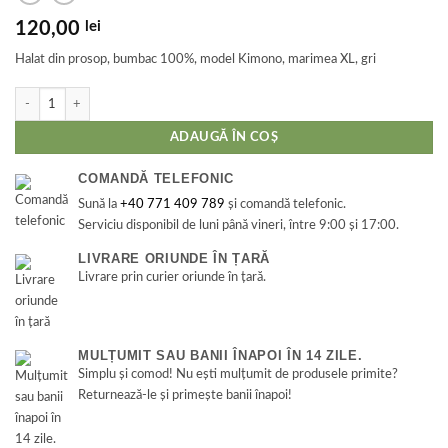
120,00
lei
Halat din prosop, bumbac 100%, model Kimono, marimea XL, gri
Cantitate Halat din prosop, bumbac 100%, model Kimono, marimea XL, gri
ADAUGĂ ÎN COȘ
COMANDĂ TELEFONIC
Sună la
+40 771 409 789
și comandă telefonic.
Serviciu disponibil de luni până vineri, între 9:00 și 17:00.
LIVRARE ORIUNDE ÎN ȚARĂ
Livrare prin curier oriunde în țară.
MULȚUMIT SAU BANII ÎNAPOI ÎN 14 ZILE.
Simplu și comod! Nu ești mulțumit de produsele primite?
Returnează-le și primește banii înapoi!