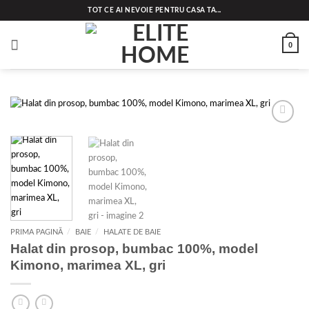
Skip
TOT CE AI NEVOIE PENTRU CASA TA...
to
content
0
Add to
wishlist
PRIMA PAGINĂ
/
BAIE
/
HALATE DE BAIE
Halat din prosop, bumbac 100%, model
Kimono, marimea XL, gri