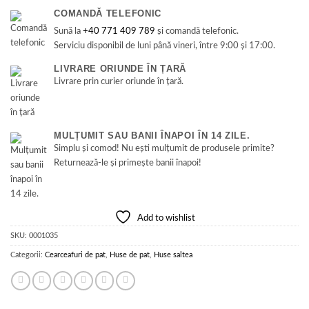
COMANDĂ TELEFONIC
Sună la
+40 771 409 789
și comandă telefonic.
Serviciu disponibil de luni până vineri, între 9:00 și 17:00.
LIVRARE ORIUNDE ÎN ȚARĂ
Livrare prin curier oriunde în țară.
MULȚUMIT SAU BANII ÎNAPOI ÎN 14 ZILE.
Simplu și comod! Nu ești mulțumit de produsele primite?
Returnează-le și primește banii înapoi!
Add to wishlist
SKU:
0001035
Categorii:
Cearceafuri de pat
,
Huse de pat
,
Huse saltea