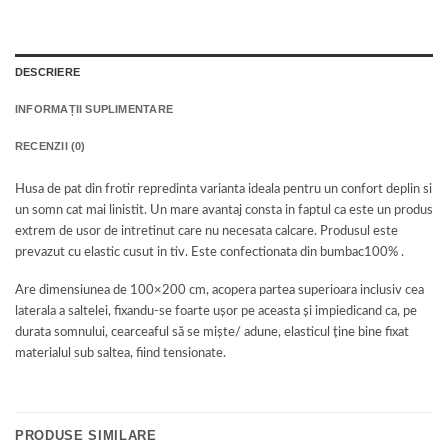
DESCRIERE
INFORMAȚII SUPLIMENTARE
RECENZII (0)
Husa de pat din frotir repredinta varianta ideala pentru un confort deplin si
un somn cat mai linistit. Un mare avantaj consta in faptul ca este un produs
extrem de usor de intretinut care nu necesata calcare. Produsul este
prevazut cu elastic cusut in tiv. Este confectionata din bumbac100% .
Are dimensiunea de 100×200 cm, acopera partea superioara inclusiv cea
laterala a saltelei, fixandu-se foarte ușor pe aceasta și impiedicand ca, pe
durata somnului, cearceaful să se miște/ adune, elasticul ține bine fixat
materialul sub saltea, fiind tensionate.
PRODUSE SIMILARE