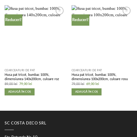
Add to
Add to
Reduceri!
Reduceri!
wishlist
wishlist
CEARCEAFURI DE PAT
CEARCEAFURI DE PAT
Husa pat tricot, bumbac 100%,
Husa pat tricot, bumbac 100%,
dimensiunea 140x200cm, culoare roz
dimensiunea 100x200cm, culoare rosu
Prețul
Prețul
Prețul
Prețul
89,00
lei
79,00
lei
79,00
lei
69,00
lei
inițial
curent
inițial
curent
a
este:
a
este:
ADAUGĂ ÎN COȘ
ADAUGĂ ÎN COȘ
fost:
79,00 lei.
fost:
69,00 lei.
89,00 lei.
79,00 lei.
SC COSTA DECO SRL