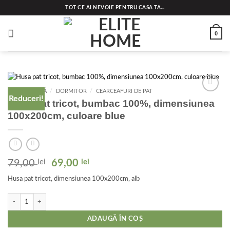
Skip
TOT CE AI NEVOIE PENTRU CASA TA...
to
content
0
PRIMA PAGINĂ
/
DORMITOR
/
CEARCEAFURI DE PAT
Reduceri!
Add to
Husa pat tricot, bumbac 100%, dimensiunea
wishlist
100x200cm, culoare blue
Prețul
Prețul
79,00
lei
69,00
lei
inițial
curent
Husa pat tricot, dimensiunea 100x200cm, alb
a
este:
fost:
69,00 lei.
Cantitate Husa pat tricot, bumbac 100%, dimensiunea 100x200cm, culoare blue
79,00 lei.
ADAUGĂ ÎN COȘ