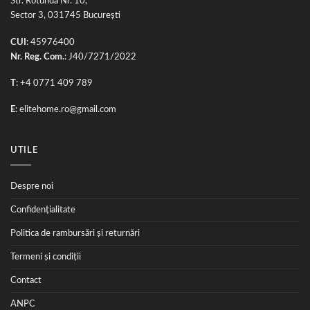
Str. Rotunda Nr. 10,
Sector 3, 031745 București
CUI
: 45976400
Nr. Reg. Com.
: J40/7271/2022
T
: +4 0771 409 789
E
:
elitehome.ro@gmail.com
UTILE
Despre noi
Confidențialitate
Politica de rambursări și returnări
Termeni și condiții
Contact
ANPC