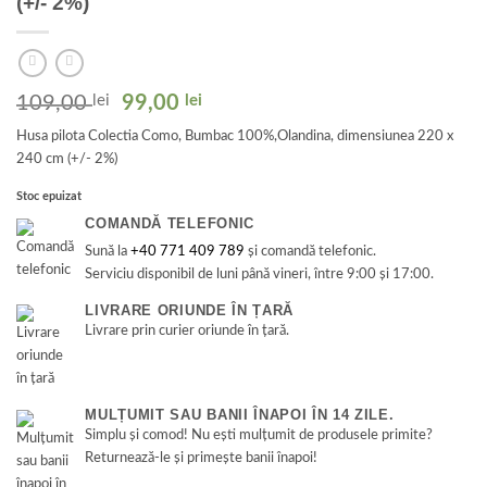
(+/- 2%)
Prețul
Prețul
109,00
lei
99,00
lei
inițial
curent
Husa pilota Colectia Como, Bumbac 100%,Olandina, dimensiunea 220 x
a
este:
240 cm (+/- 2%)
fost:
99,00 lei.
109,00 lei.
Stoc epuizat
COMANDĂ TELEFONIC
Sună la
+40 771 409 789
și comandă telefonic.
Serviciu disponibil de luni până vineri, între 9:00 și 17:00.
LIVRARE ORIUNDE ÎN ȚARĂ
Livrare prin curier oriunde în țară.
MULȚUMIT SAU BANII ÎNAPOI ÎN 14 ZILE.
Simplu și comod! Nu ești mulțumit de produsele primite?
Returnează-le și primește banii înapoi!