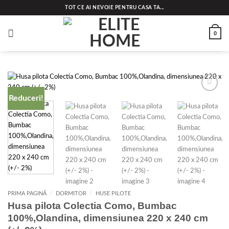
Skip
TOT CE AI NEVOIE PENTRU CASA TA...
to
content
0
Reduceri!
Add to
wishlist
PRIMA PAGINĂ
/
DORMITOR
/
HUSE PILOTE
Husa pilota Colectia Como, Bumbac
100%,Olandina, dimensiunea 220 x 240 cm