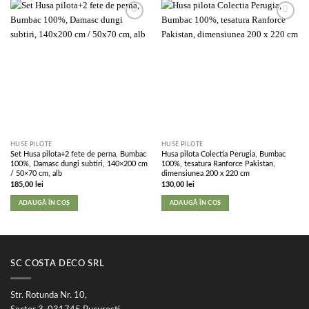
Add to
Add to
wishlist
wishlist
HUSE PILOTE
HUSE PILOTE
Set Husa pilota+2 fete de perna, Bumbac
Husa pilota Colectia Perugia, Bumbac
100%, Damasc dungi subtiri, 140×200 cm
100%, tesatura Ranforce Pakistan,
/ 50×70 cm, alb
dimensiunea 200 x 220 cm
185,00
lei
130,00
lei
ADAUGĂ ÎN COȘ
ADAUGĂ ÎN COȘ
SC COSTA DECO SRL
Str. Rotunda Nr. 10,