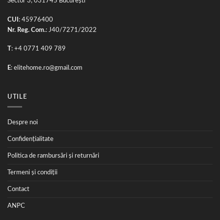
Sector 3, 031745 București
CUI
: 45976400
Nr. Reg. Com.
: J40/7271/2022
T
: +4 0771 409 789
E
:
elitehome.ro@gmail.com
UTILE
Despre noi
Confidențialitate
Politica de rambursări și returnări
Termeni și condiții
Contact
ANPC