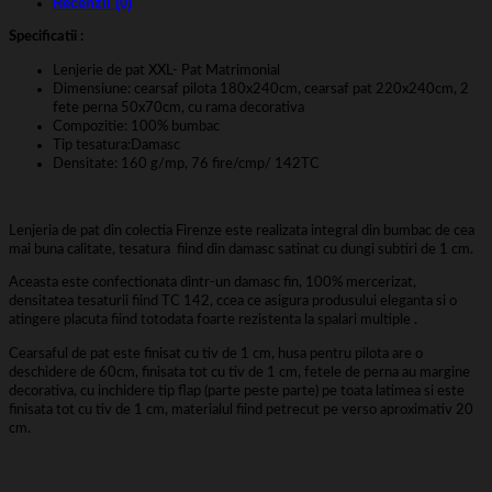
Recenzii (0)
Specificatii :
Lenjerie de pat XXL- Pat Matrimonial
Dimensiune: cearsaf pilota 180x240cm, cearsaf pat 220x240cm, 2
fete perna 50x70cm, cu rama decorativa
Compozitie: 100% bumbac
Tip tesatura:Damasc
Densitate: 160 g/mp, 76 fire/cmp/ 142TC
Lenjeria de pat din colectia Firenze este realizata integral din bumbac de cea
mai buna calitate, tesatura fiind din damasc satinat cu dungi subtiri de 1 cm.
Aceasta este confectionata dintr-un damasc fin, 100% mercerizat,
densitatea tesaturii fiind TC 142, ccea ce asigura produsului eleganta si o
atingere placuta fiind totodata foarte rezistenta la spalari multiple .
Cearsaful de pat este finisat cu tiv de 1 cm, husa pentru pilota are o
deschidere de 60cm, finisata tot cu tiv de 1 cm, fetele de perna au margine
decorativa, cu inchidere tip flap (parte peste parte) pe toata latimea si este
finisata tot cu tiv de 1 cm, materialul fiind petrecut pe verso aproximativ 20
cm.