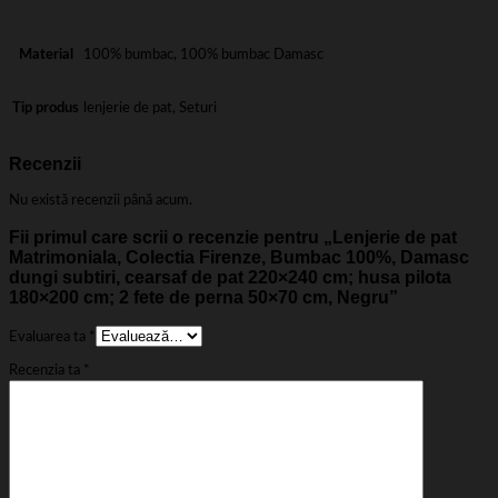
Material
100% bumbac, 100% bumbac Damasc
Tip produs
lenjerie de pat, Seturi
Recenzii
Nu există recenzii până acum.
Fii primul care scrii o recenzie pentru „Lenjerie de pat
Matrimoniala, Colectia Firenze, Bumbac 100%, Damasc
dungi subtiri, cearsaf de pat 220×240 cm; husa pilota
180×200 cm; 2 fete de perna 50×70 cm, Negru”
Evaluarea ta
*
Recenzia ta
*