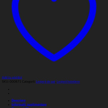
Add to wishlist
SKU:
000871
Categorii:
Lenjerii de pat
,
Lenjerii hoteliere
Descriere
Informații suplimentare