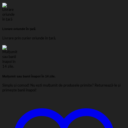
subtiri,
cearsaf
de
pat
220x240
cm;
Livrare oriunde în țară
husa
pilota
Livrare prin curier oriunde în țară.
180x200
cm;
2
fete
de
perna
50×70
Mulțumit sau banii înapoi în 14 zile.
cm,
Negru
Simplu și comod! Nu ești mulțumit de produsele primite? Returnează-le și
primește banii înapoi!