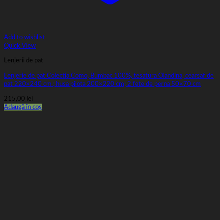
Add to wishlist
Quick View
Lenjerii de pat
Lenjerie de pat Colectia Como, Bumbac 100%, tesatura Olandina, cearsaf de
pat 220×240 cm ; husa pilota 200×220 cm; 2 fete de perna 50×70 cm
215,00
lei
Adaugă în coș