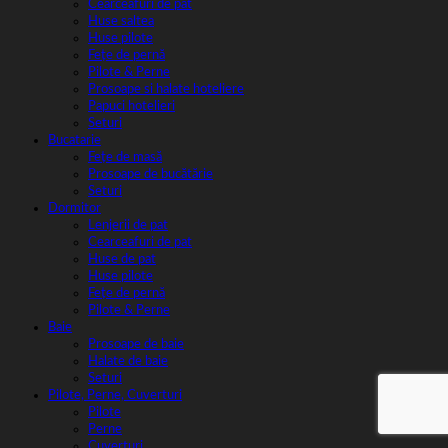
Cearceafuri de pat
Huse saltea
Huse pilote
Fețe de pernă
Pilote & Perne
Prosoape si halate hoteliere
Papuci hotelieri
Seturi
Bucatarie
Fețe de masă
Prosoape de bucătărie
Seturi
Dormitor
Lenjerii de pat
Cearceafuri de pat
Huse de pat
Huse pilote
Fețe de pernă
Pilote & Perne
Baie
Prosoape de baie
Halate de baie
Seturi
Pilote, Perne, Cuverturi
Pilote
Perne
Cuverturi