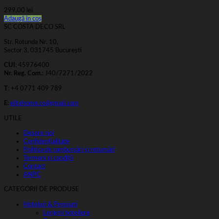
299,00
lei
Adaugă în coș
SC COSTA DECO SRL
Str. Rotunda Nr. 10,
Sector 3, 031745 București
CUI
: 45976400
Nr. Reg. Com.
: J40/7271/2022
T
: +4 0771 409 789
E
:
elitehome.ro@gmail.com
UTILE
Despre noi
Confidențialitate
Politica de rambursări și returnări
Termeni și condiții
Contact
ANPC
CATEGORII DE PRODUSE
Hoteluri & Pensiuni
Lenjerii hoteliere