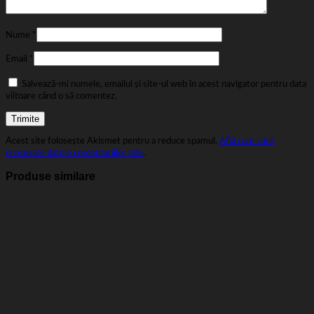
Nume
*
Email
*
Salvează-mi numele, emailul și site-ul web în acest navigator pentru data
viitoare când o să comentez.
Acest site folosește Akismet pentru a reduce spamul.
Află cum sunt
procesate datele comentariilor tale
.
Produse similare