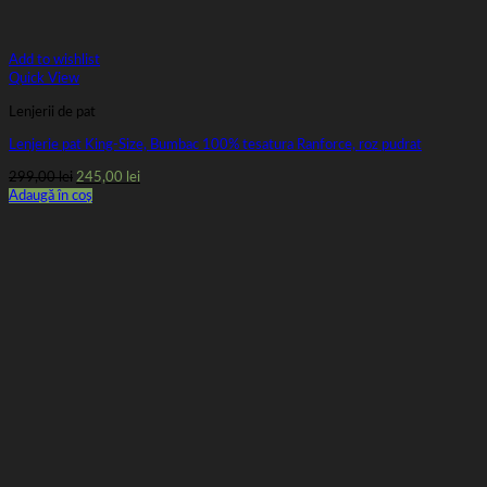
Add to wishlist
Quick View
Lenjerii de pat
Lenjerie pat King-Size, Bumbac 100% tesatura Ranforce, roz pudrat
Prețul
Prețul
299,00
lei
245,00
lei
inițial
curent
Adaugă în coș
a
este:
fost:
245,00 lei.
299,00 lei.