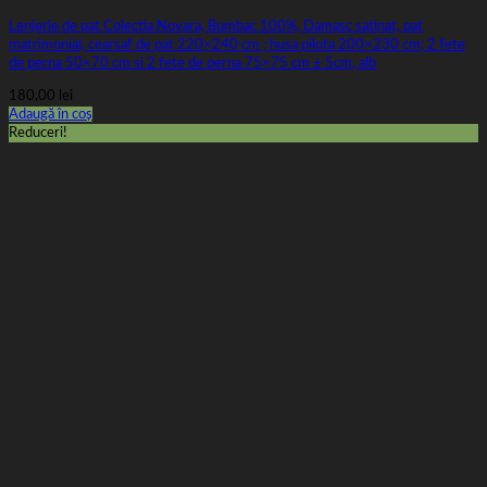
Lenjerie de pat Colectia Novara, Bumbac 100%, Damasc satinat, pat
matrimonial, cearsaf de pat 220×240 cm ; husa pilota 200×230 cm; 2 fete
de perna 50×70 cm si 2 fete de perna 75×75 cm ± 5cm, alb
180,00
lei
Adaugă în coș
Reduceri!