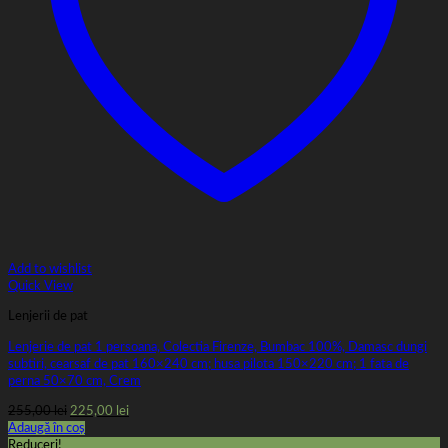
Add to wishlist
Quick View
Lenjerii de pat
Lenjerie de pat 1 persoana, Colectia Firenze, Bumbac 100%, Damasc dungi
subtiri, cearsaf de pat 160×240 cm; husa pilota 150×220 cm; 1 fata de
perna 50×70 cm, Crem
Prețul
Prețul
255,00
lei
225,00
lei
inițial
curent
Adaugă în coș
a
este:
Reduceri!