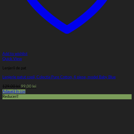
Add to wishlist
Quick View
Lenjerii de pat
Lenjerie patut copii, Colectia Pure Cotton, 4 piese, model Baby Blue
Prețul
Prețul
129,00
lei
99,00
lei
inițial
curent
Adaugă în coș
a
este:
Reduceri!
fost:
99,00 lei.
129,00 lei.