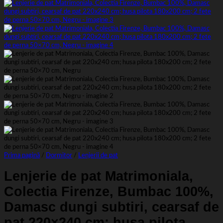
Prima pagină
/
Dormitor
/
Lenjerii de pat
Lenjerie de pat Matrimoniala,
Colectia Firenze, Bumbac 100%,
Damasc dungi subtiri, cearsaf de
pat 220×240 cm; husa pilota