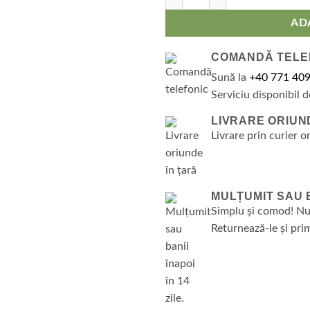
AD
COMANDĂ TELE
Sună la
+40 771 409
Serviciu disponibil d
LIVRARE ORIUN
Livrare prin curier o
MULȚUMIT SAU BA
Simplu și comod! Nu
Returnează-le și prim