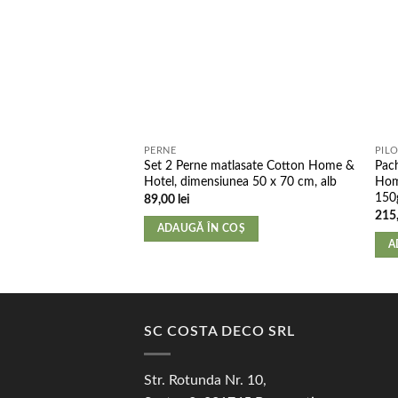
PERNE
PIL
Set 2 Perne matlasate Cotton Home &
Pach
Hotel, dimensiunea 50 x 70 cm, alb
Hom
150g
89,00
lei
215
ADAUGĂ ÎN COȘ
A
SC COSTA DECO SRL
Str. Rotunda Nr. 10,