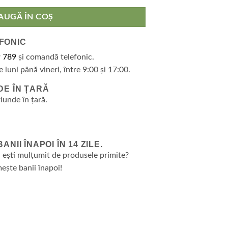
AUGĂ ÎN COȘ
FONIC
 789
și comandă telefonic.
e luni până vineri, între 9:00 și 17:00.
DE ÎN ȚARĂ
riunde în țară.
NII ÎNAPOI ÎN 14 ZILE.
 ești mulțumit de produsele primite?
ește banii înapoi!