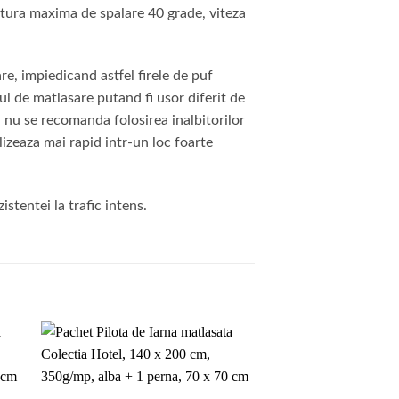
atura maxima de spalare 40 grade, viteza
e, impiedicand astfel firele de puf
lul de matlasare putand fi usor diferit de
, nu se recomanda folosirea inalbitorilor
izeaza mai rapid intr-un loc foarte
stentei la trafic intens.
to
Add to
ist
wishlist