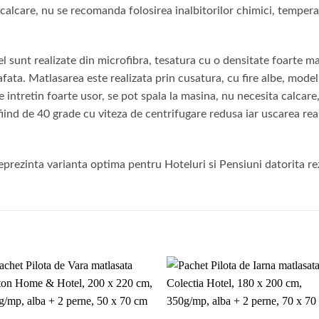
calcare, nu se recomanda folosirea inalbitorilor chimici, temper
sunt realizate din microfibra, tesatura cu o densitate foarte mar
rafata. Matlasarea este realizata prin cusatura, cu fire albe, mode
 intretin foarte usor, se pot spala la masina, nu necesita calcare
ind de 40 grade cu viteza de centrifugare redusa iar uscarea real
rezinta varianta optima pentru Hoteluri si Pensiuni datorita rezi
Add to
Add 
wishlist
wishl