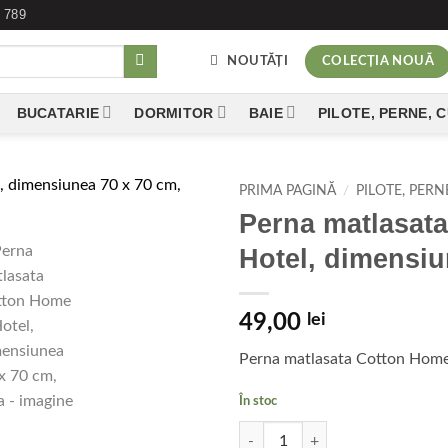
 789
NOUTĂȚI
COLECȚIA NOUĂ
BUCATARIE
DORMITOR
BAIE
PILOTE, PERNE, 
PRIMA PAGINĂ
/
PILOTE, PERN
Perna matlasat
Add to
Hotel, dimensiu
wishlist
49,00
lei
Perna matlasata Cotton Home 
În stoc
Cantitate Perna matlasata Cotton