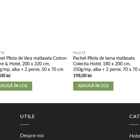
OTE
PILOTE
et Pilota de Vara matlasata Cotton
Pachet Pilota de Iarna matlasata
e & Hotel, 200 x 220 cm,
Colectia Hotel, 180 x 200 cm,
/mp, alba + 2 perne, 50 x 70 cm
350g/mp, alba + 2 perne, 70 x 70
,00
lei
198,00
lei
DAUGĂ ÎN COȘ
ADAUGĂ ÎN COȘ
UTILE
CAT
Despre noi
Hote