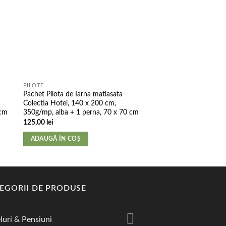
PILOTE
PERNE
Pachet Pilota de Iarna matlasata
Perna matlasata Cott
Colectia Hotel, 140 x 200 cm,
Hotel, dimensiunea 50 
 cm
350g/mp, alba + 1 perna, 70 x 70 cm
45,00
lei
125,00
lei
ADAUGĂ ÎN COȘ
ADAUGĂ ÎN COȘ
EGORII DE PRODUSE
luri & Pensiuni