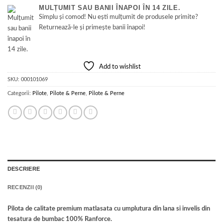
MULȚUMIT SAU BANII ÎNAPOI ÎN 14 ZILE.
Simplu și comod! Nu ești mulțumit de produsele primite?
Returnează-le și primește banii înapoi!
Add to wishlist
SKU:
000101069
Categorii:
Pilote
,
Pilote & Perne
,
Pilote & Perne
DESCRIERE
RECENZII (0)
Pilota de calitate premium matlasata cu umplutura din lana si invelis din
tesatura de bumbac 100% Ranforce.