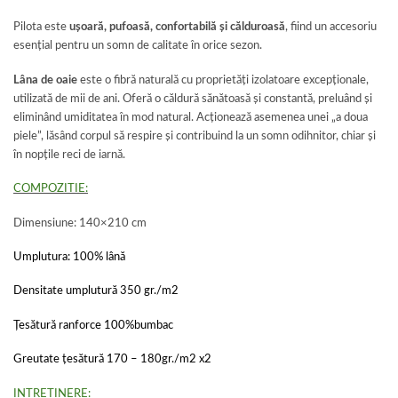
Pilota este
ușoară, pufoasă, confortabilă și călduroasă
, fiind un accesoriu
esențial pentru un somn de calitate în orice sezon.
Lâna de oaie
este o fibră naturală cu proprietăți izolatoare excepționale,
utilizată de mii de ani. Oferă o căldură sănătoasă și constantă, preluând și
eliminând umiditatea în mod natural. Acționează asemenea unei „a doua
piele”, lăsând corpul să respire și contribuind la un somn odihnitor, chiar și
în nopțile reci de iarnă.
COMPOZITIE:
Dimensiune: 140×210 cm
Umplutura: 100% lână
Densitate umplutură 350 gr./m2
Țesătură ranforce 100%bumbac
Greutate țesătură 170 – 180gr./m2 x2
INTRETINERE: