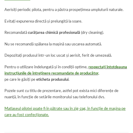
Aerisiți periodic pilota, pentru a păstra prospețimea umpluturii naturale.
Evitați expunerea directă și prelungită la soare.
Recomandată
curățarea chimică profesională
(dry cleaning).
Nu se recomandă spălarea la mașină sau uscarea automată.
Depozitați produsul într-un loc uscat și aerisit, ferit de umezeală.
Pentru o utilizare îndelungată și în condiții optime,
respectați întotdeauna
instrucțiunile de întreținere recomandate de producător,
pe care le găsiți pe
eticheta produsului
.
Pozele sunt cu titlu de prezentare, astfel pot exista mici diferențe de
nuanță, în funcție de setările monitorului sau telefonului dvs.
Matlaseul pilotei poate fi în pătrate sau în zig-zag, în funcție de mașina pe
care au fost confecționate.