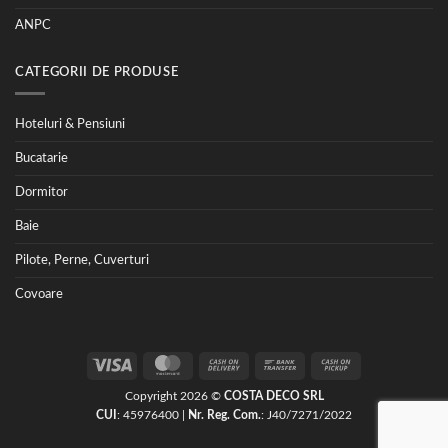
ANPC
CATEGORII DE PRODUSE
Hoteluri & Pensiuni
Bucatarie
Dormitor
Baie
Pilote, Perne, Cuverturi
Covoare
Visa
MasterCard
Cash
Bank
Cash
On
Transfer
on
Copyright 2026 ©
COSTA DECO SRL
Delivery
Pickup
CUI
: 45976400 |
Nr. Reg. Com.
: J40/7271/2022