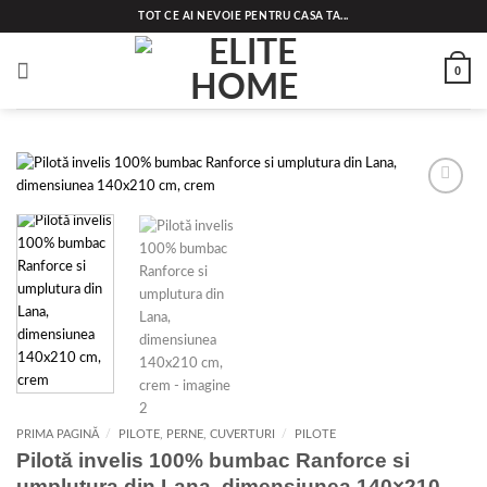
Skip
TOT CE AI NEVOIE PENTRU CASA TA...
to
content
0
Add to
wishlist
PRIMA PAGINĂ
/
PILOTE, PERNE, CUVERTURI
/
PILOTE
Pilotă invelis 100% bumbac Ranforce si
umplutura din Lana, dimensiunea 140×210