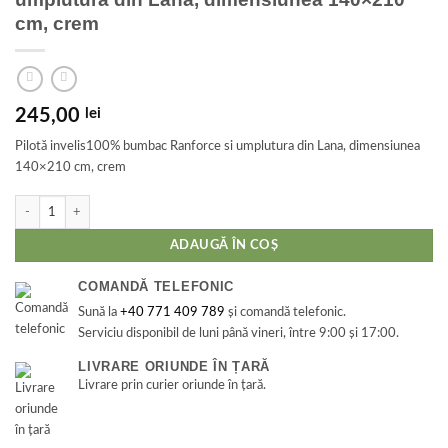
cm, crem
245,00
lei
Pilotă invelis100% bumbac Ranforce si umplutura din Lana, dimensiunea
140×210 cm, crem
Cantitate Pilotă invelis 100% bumbac Ranforce si umplutura din Lana, dimensiu
ADAUGĂ ÎN COȘ
COMANDĂ TELEFONIC
Sună la
+40 771 409 789
și comandă telefonic.
Serviciu disponibil de luni până vineri, între 9:00 și 17:00.
LIVRARE ORIUNDE ÎN ȚARĂ
Livrare prin curier oriunde în țară.