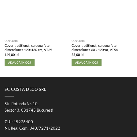
COVOARE
COVOARE
Covor traditional, cu doua fete,
Covor traditional, cu doua fete,
dimensiunea 120×180 cm, VT69
dimensiunea 60 x 120cm, VT54
149,00
lei
55,00
lei
ADAUGĂ ÎN COȘ
ADAUGĂ ÎN COȘ
SC COSTA DECO SRL
Str. Rotunda Nr. 10,
Sector 3, 031745 București
CUI
: 45976400
Nr. Reg. Com.
: J40/7271/2022