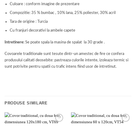
Culoare : conform imagine de prezentare
Compozitie: 35 % bumbac , 10% lana, 25% poliester, 30% acril
Tara de origine : Turcia
Cu franjuri decorativi la ambele capete
Intretinere:
Se poate spala la masina de spalat la 30 grade .
Covoarele traditionale sunt tesute dintr-un amestec de fire ce confera
produsului calitati deosebite: pastreaza culorile intente, izoleaza termic si
sunt potrivite pentru spatii cu trafic intens fiind usor de intretinut.
PRODUSE SIMILARE
Add to
Add to
wishlist
wishlist