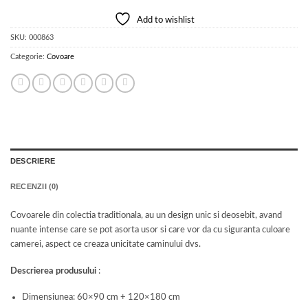
Add to wishlist
SKU:
000863
Categorie:
Covoare
DESCRIERE
RECENZII (0)
Covoarele din colectia traditionala, au un design unic si deosebit, avand
nuante intense care se pot asorta usor si care vor da cu siguranta culoare
camerei, aspect ce creaza unicitate caminului dvs.
Descrierea produsului
:
Dimensiunea: 60×90 cm + 120×180 cm