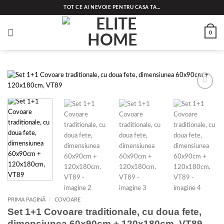
Skip
TOT CE AI NEVOIE PENTRU CASA TA...
to
content
0
Add to
wishlist
PRIMA PAGINĂ
/
COVOARE
Set 1+1 Covoare traditionale, cu doua fete,
dimensiunea 60x90cm + 120x180cm, VT89