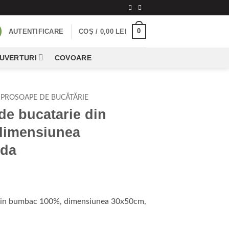
0
AUTENTIFICARE
COȘ /
0,00
LEI
CUVERTURI
COVOARE
PROSOAPE DE BUCĂTĂRIE
de bucatarie din
dimensiunea
nda
 din bumbac 100%, dimensiunea 30x50cm,