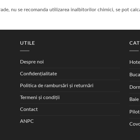
e, nu se recomanda utilizarea inalbitorilor chimici, se pot calc
UTILE
CAT
Despre noi
Hote
Confidențialitate
Buca
Politica de rambursări și returnări
Dorm
Termeni și condiții
Baie
Contact
Pilo
ANPC
Covo