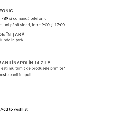
FONIC
 789
și comandă telefonic.
e luni până vineri, între 9:00 și 17:00.
DE ÎN ȚARĂ
riunde în țară.
NII ÎNAPOI ÎN 14 ZILE.
 ești mulțumit de produsele primite?
ește banii înapoi!
Add to wishlist