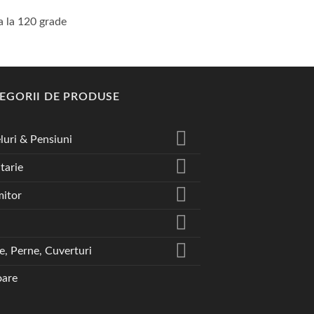
a la 120 grade
EGORII DE PRODUSE
luri & Pensiuni
tarie
itor
te, Perne, Cuverturi
are