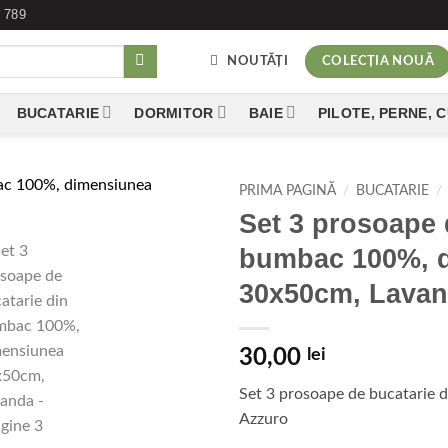
 789
NOUTĂȚI
COLECȚIA NOUĂ
BUCATARIE
DORMITOR
BAIE
PILOTE, PERNE, 
PRIMA PAGINĂ
/
BUCATARIE
/
Set 3 prosoape 
Add to
bumbac 100%, 
wishlist
30x50cm, Lava
30,00
lei
Set 3 prosoape de bucatarie
Azzuro