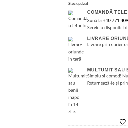
Stoc epuizat
COMANDĂ TELE
Sună la
+40 771 409
Serviciu disponibil d
LIVRARE ORIUN
Livrare prin curier o
MULȚUMIT SAU BA
Simplu și comod! Nu
Returnează-le și prim