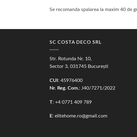
Se recomanda spalarea la maxim 40 de grad
SC COSTA DECO SRL
Str. Rotunda Nr. 10,
Sector 3, 031745 București
CUI
: 45976400
Nr. Reg. Com.
: J40/7271/2022
T
: +4 0771 409 789
E
:
elitehome.ro@gmail.com