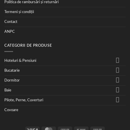
Politica de rambursări și returnări
Termeni și condiții
Contact
ANPC
CATEGORII DE PRODUSE
Hoteluri & Pensiuni
Bucatarie
Dormitor
Baie
Pilote, Perne, Cuverturi
Covoare
Visa
MasterCard
Cash
Bank
Cash