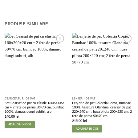
PRODUSE SIMILARE
Add to
Add to
wishlist
wishlist
CEARCEAFURI DE PAT
LENJERII DE PAT
Set Cearsaf de pat cu elastic 160x200x20
Lenjerie de pat Colectia Como, Bumbac
cm + 2 fete de perna 50×70 cm, bumbac
100%, tesatura Olandina, cearsaf de pat
100%, damasc dungi subtiri, alb
220×240 cm ; husa pilota 200×220 cm; 2
fete de perna 50×70 cm
140,00
lei
215,00
lei
ADAUGĂ ÎN COȘ
ADAUGĂ ÎN COȘ