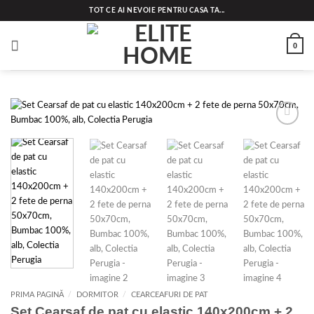
Skip
TOT CE AI NEVOIE PENTRU CASA TA...
to
content
0
Add to
wishlist
PRIMA PAGINĂ
/
DORMITOR
/
CEARCEAFURI DE PAT
Set Cearsaf de pat cu elastic 140x200cm + 2