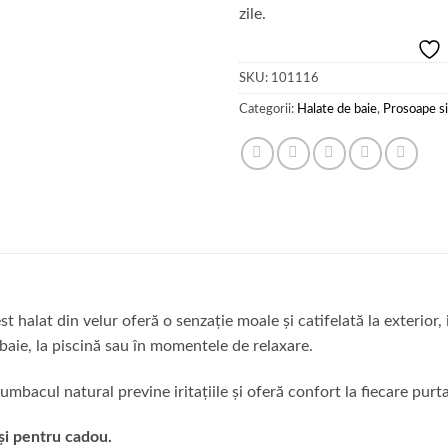
SKU:
101116
Categorii:
Halate de baie
,
Prosoape si
 halat din velur oferă o senzație moale și catifelată la exterior, i
baie, la piscină sau în momentele de relaxare.
bumbacul natural previne iritațiile și oferă confort la fiecare purt
 și pentru cadou.