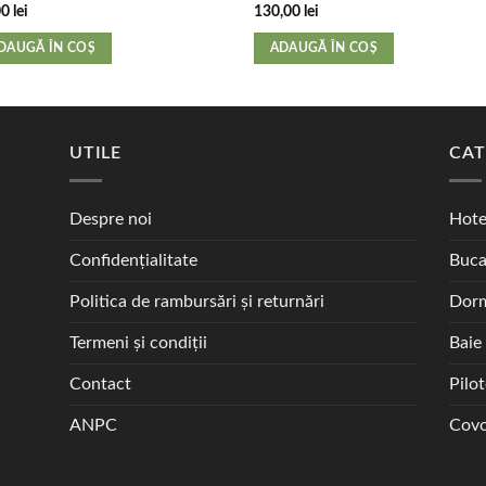
00
lei
130,00
lei
DAUGĂ ÎN COȘ
ADAUGĂ ÎN COȘ
UTILE
CAT
Despre noi
Hote
Confidențialitate
Buca
Politica de rambursări și returnări
Dorm
Termeni și condiții
Baie
Contact
Pilo
ANPC
Covo