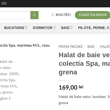
 789
NOUTĂȚI
COLECȚIA NOUĂ
BUCATARIE
DORMITOR
BAIE
PILOTE, PERNE, 
PRIMA PAGINĂ
/
BAIE
/
HALAT
Halat de baie v
Add to
colectia Spa, m
wishlist
grena
169,00
lei
Halat de baie velur, bumbac 
grena