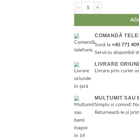
Cantitate Halat de baie velur, bu
AD
COMANDĂ TELE
Sună la
+40 771 409
Serviciu disponibil d
LIVRARE ORIUN
Livrare prin curier o
MULȚUMIT SAU BA
Simplu și comod! Nu
Returnează-le și prim