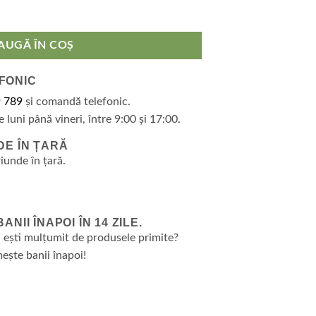
mbac 100%, colectia Spa, marimea M/L, rosu grena
AUGĂ ÎN COȘ
FONIC
 789
și comandă telefonic.
e luni până vineri, între 9:00 și 17:00.
DE ÎN ȚARĂ
riunde în țară.
NII ÎNAPOI ÎN 14 ZILE.
 ești mulțumit de produsele primite?
ește banii înapoi!