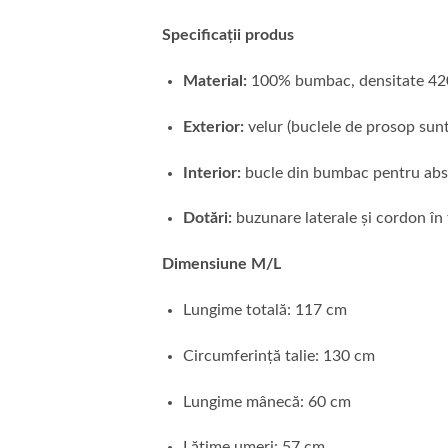
Specificații produs
Material:
100% bumbac, densitate 42
Exterior:
velur (buclele de prosop sunt
Interior:
bucle din bumbac pentru abs
Dotări:
buzunare laterale și cordon în 
Dimensiune M/L
Lungime totală: 117 cm
Circumferință talie: 130 cm
Lungime mânecă: 60 cm
Lățime umeri: 57 cm