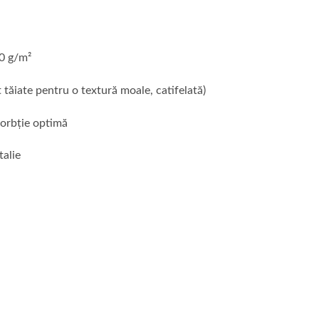
0 g/m²
 tăiate pentru o textură moale, catifelată)
orbție optimă
talie