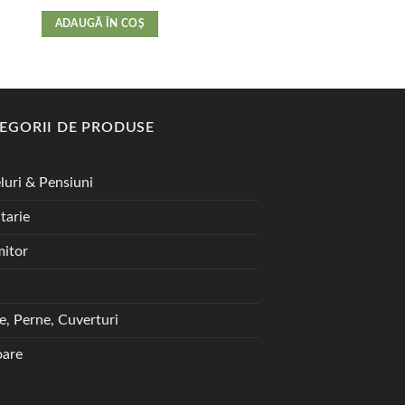
65,00
lei
ADAUGĂ ÎN COȘ
ADAUGĂ ÎN COȘ
EGORII DE PRODUSE
luri & Pensiuni
tarie
itor
te, Perne, Cuverturi
are