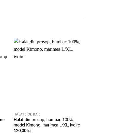
to
Add to
ist
wishlist
HALATE DE BAIE
PROSOAPE DE BAIE
ome
Halat din prosop, bumbac 100%,
Set 3 Prosoape Cotto
model Kimono, marimea L/XL, ivoire
& Hotel – Greek Borde
100%, 50×90 cm, 500
120,00
lei