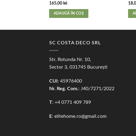
165,00
lei
18,
ADAUGĂ ÎN COȘ
A
SC COSTA DECO SRL
Str. Rotunda Nr. 10,
Sector 3, 031745 București
CUI
: 45976400
Nr. Reg. Com.
: J40/7271/2022
T
: +4 0771 409 789
E
:
elitehome.ro@gmail.com