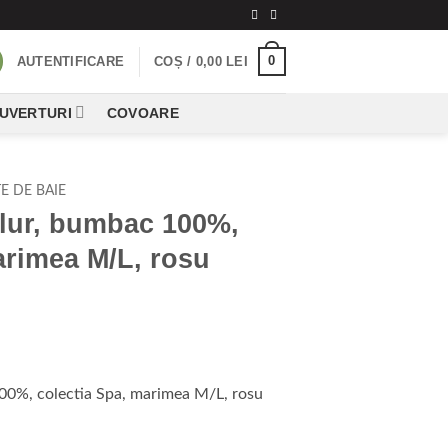
0
AUTENTIFICARE
COȘ /
0,00
LEI
CUVERTURI
COVOARE
E DE BAIE
elur, bumbac 100%,
arimea M/L, rosu
100%, colectia Spa, marimea M/L, rosu