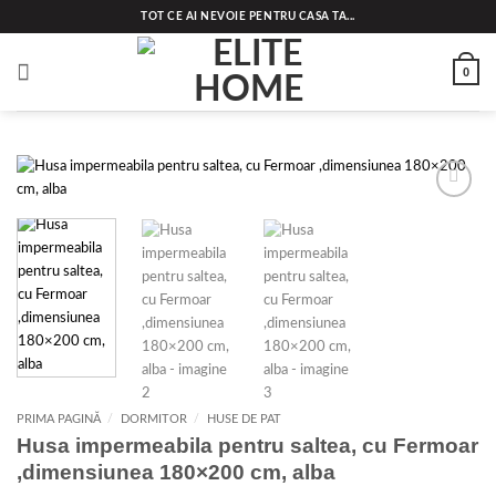
Skip
TOT CE AI NEVOIE PENTRU CASA TA...
to
content
0
Add to
wishlist
PRIMA PAGINĂ
/
DORMITOR
/
HUSE DE PAT
Husa impermeabila pentru saltea, cu Fermoar
,dimensiunea 180×200 cm, alba