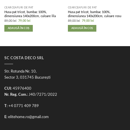
CEARCEAFURI DE PAT
CEARCEAFURI DE PAT
Husa pat tricot, bumbac 100%,
Husa pat tricot, bumbac 100%,
dimensiunea 140x200cm, culoare lila
dimensiunea 140x200cm, culoare rosu
Prețul
Prețul
Prețul
Prețul
89,00
lei
79,00
lei
89,00
lei
79,00
lei
inițial
curent
inițial
curent
a
este:
a
este:
ADAUGĂ ÎN COȘ
ADAUGĂ ÎN COȘ
fost:
79,00 lei.
fost:
79,00 lei.
89,00 lei.
89,00 lei.
SC COSTA DECO SRL
Str. Rotunda Nr. 10,
Sector 3, 031745 București
CUI
: 45976400
Nr. Reg. Com.
: J40/7271/2022
T
: +4 0771 409 789
E
:
elitehome.ro@gmail.com