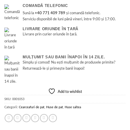
COMANDĂ TELEFONIC
Sună la
+40 771 409 789
și comandă telefonic.
Serviciu disponibil de luni până vineri, între 9:00 și 17:00.
LIVRARE ORIUNDE ÎN ȚARĂ
Livrare prin curier oriunde în țară.
MULȚUMIT SAU BANII ÎNAPOI ÎN 14 ZILE.
Simplu și comod! Nu ești mulțumit de produsele primite?
Returnează-le și primește banii înapoi!
Add to wishlist
SKU:
0001053
Categorii:
Cearceafuri de pat
,
Huse de pat
,
Huse saltea