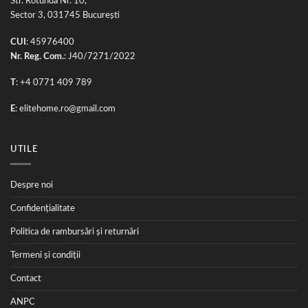
Str. Rotunda Nr. 10,
Sector 3, 031745 București
CUI
: 45976400
Nr. Reg. Com.
: J40/7271/2022
T
: +4 0771 409 789
E
:
elitehome.ro@gmail.com
UTILE
Despre noi
Confidențialitate
Politica de rambursări și returnări
Termeni și condiții
Contact
ANPC