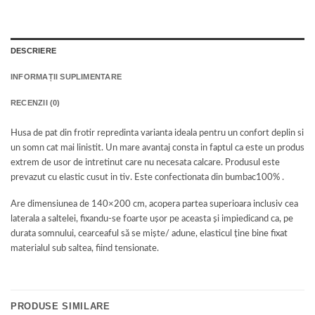
DESCRIERE
INFORMAȚII SUPLIMENTARE
RECENZII (0)
Husa de pat din frotir repredinta varianta ideala pentru un confort deplin si
un somn cat mai linistit. Un mare avantaj consta in faptul ca este un produs
extrem de usor de intretinut care nu necesata calcare. Produsul este
prevazut cu elastic cusut in tiv. Este confectionata din bumbac100% .
Are dimensiunea de 140×200 cm, acopera partea superioara inclusiv cea
laterala a saltelei, fixandu-se foarte ușor pe aceasta și impiedicand ca, pe
durata somnului, cearceaful să se miște/ adune, elasticul ține bine fixat
materialul sub saltea, fiind tensionate.
PRODUSE SIMILARE