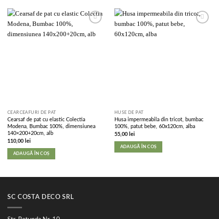
Add to
Add to
wishlist
wishlist
CEARCEAFURI DE PAT
HUSE DE PAT
Cearsaf de pat cu elastic Colectia
Husa impermeabila din tricot, bumbac
Modena, Bumbac 100%, dimensiunea
100%, patut bebe, 60x120cm, alba
140×200+20cm, alb
55,00
lei
110,00
lei
ADAUGĂ ÎN COȘ
ADAUGĂ ÎN COȘ
SC COSTA DECO SRL