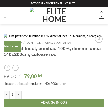
Skip
TOT CE AI NEVOIE PENTRU CASA TA...
to
content
0
PRIMA PAGINĂ
/
DORMITOR
/
CEARCEAFURI DE PAT
Reduceri!
Add to
Husa pat tricot, bumbac 100%, dimensiunea
wishlist
140x200cm, culoare roz
Prețul
Prețul
89,00
lei
79,00
lei
inițial
curent
Husa pat tricot, dimensiunea 140x200cm, roz
a
este:
fost:
79,00 lei.
Cantitate Husa pat tricot, bumbac 100%, dimensiunea 140x200cm, culoare roz
89,00 lei.
ADAUGĂ ÎN COȘ