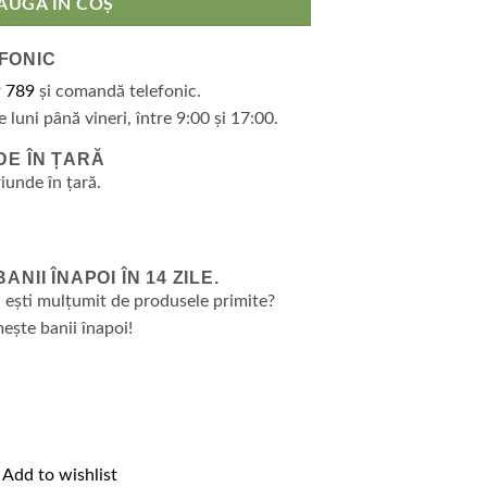
AUGĂ ÎN COȘ
FONIC
 789
și comandă telefonic.
e luni până vineri, între 9:00 și 17:00.
DE ÎN ȚARĂ
riunde în țară.
NII ÎNAPOI ÎN 14 ZILE.
 ești mulțumit de produsele primite?
ește banii înapoi!
Add to wishlist