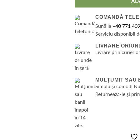
AD
COMANDĂ TELE
Sună la
+40 771 409
Serviciu disponibil d
LIVRARE ORIUN
Livrare prin curier o
MULȚUMIT SAU BA
Simplu și comod! Nu
Returnează-le și prim