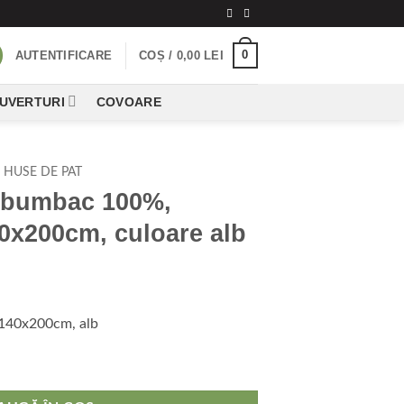
0
AUTENTIFICARE
COȘ /
0,00
LEI
CUVERTURI
COVOARE
HUSE DE PAT
, bumbac 100%,
0x200cm, culoare alb
ețul
rent
 140x200cm, alb
te:
,00 lei.
c 100%, dimensiunea 140x200cm, culoare alb