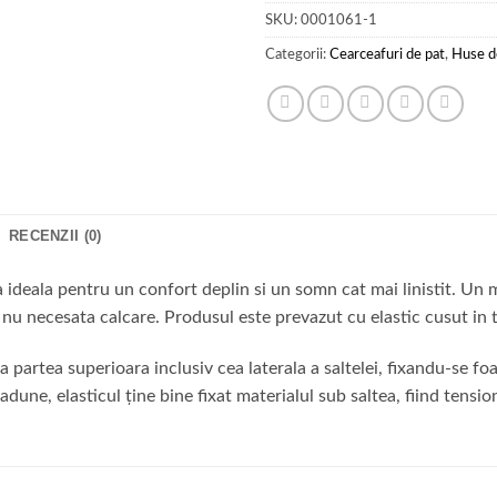
SKU:
0001061-1
Categorii:
Cearceafuri de pat
,
Huse d
RECENZII (0)
a ideala pentru un confort deplin si un somn cat mai linistit. Un 
 nu necesata calcare. Produsul este prevazut cu elastic cusut in
rtea superioara inclusiv cea laterala a saltelei, fixandu-se foa
dune, elasticul ține bine fixat materialul sub saltea, fiind tensio