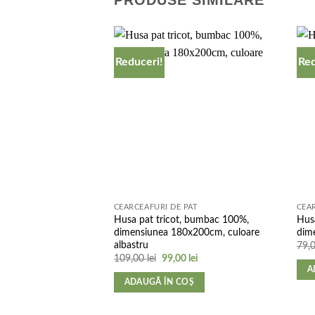
PRODUSE SIMILARE
Reduceri!
Red
Add to
wishlist
CEARCEAFURI DE PAT
CEA
Husa pat tricot, bumbac 100%,
Hus
dimensiunea 180x200cm, culoare
dim
albastru
79,
Prețul
Prețul
109,00
lei
99,00
lei
inițial
curent
A
a
este:
ADAUGĂ ÎN COȘ
fost:
99,00 lei.
109,00 lei.