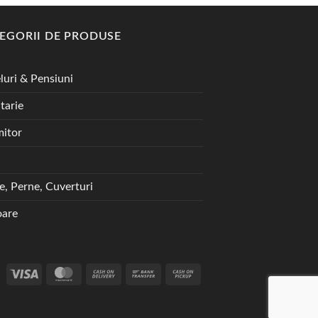
EGORII DE PRODUSE
luri & Pensiuni
tarie
itor
te, Perne, Cuverturi
are
Visa
MasterCard
Cash
Bank
Cash
On
Transfer
on
Delivery
Pickup