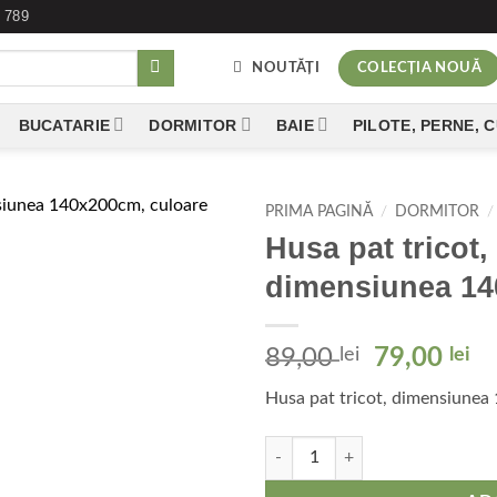
 789
NOUTĂȚI
COLECȚIA NOUĂ
BUCATARIE
DORMITOR
BAIE
PILOTE, PERNE, 
PRIMA PAGINĂ
/
DORMITOR
/
Husa pat tricot
Add to
dimensiunea 14
wishlist
Prețul
Pr
89,00
lei
79,00
lei
inițial
cu
Husa pat tricot, dimensiunea
a
es
fost:
79
Cantitate Husa pat tricot, bumba
89,00 lei.