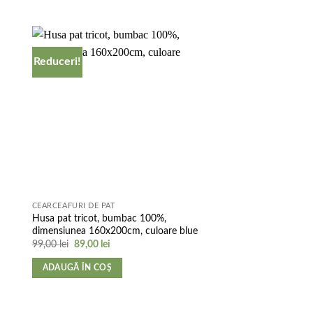
Reduceri!
Reduceri!
to
Add to
ist
wishlist
CEARCEAFURI DE PAT
CEARCEAFURI DE PAT
Husa pat tricot, bumbac 100%,
Husa pat tricot, bumb
dimensiunea 160x200cm, culoare blue
dimensiunea 160x200c
albastru
Prețul
Prețul
99,00
lei
89,00
lei
inițial
curent
Prețul
Prețu
99,00
lei
89,00
lei
a
este:
inițial
cure
ADAUGĂ ÎN COȘ
fost:
89,00 lei.
a
este:
ADAUGĂ ÎN COȘ
99,00 lei.
fost:
89,00
99,00 lei.