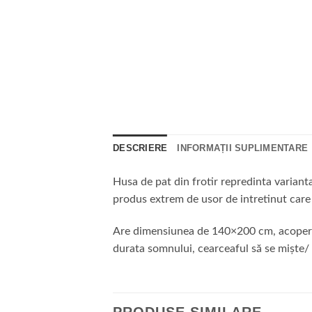
DESCRIERE
INFORMAȚII SUPLIMENTARE
Husa de pat din frotir repredinta variant
produs extrem de usor de intretinut care
Are dimensiunea de 140×200 cm, acopera pa
durata somnului, cearceaful să se miște/ a