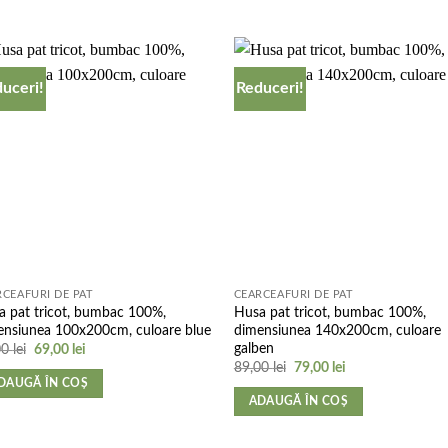
uceri!
Reduceri!
Add to
Add 
wishlist
wishl
RCEAFURI DE PAT
CEARCEAFURI DE PAT
a pat tricot, bumbac 100%,
Husa pat tricot, bumbac 100%,
ensiunea 100x200cm, culoare blue
dimensiunea 140x200cm, culoare
galben
Prețul
Prețul
00
lei
69,00
lei
inițial
curent
Prețul
Prețul
89,00
lei
79,00
lei
a
este:
inițial
curent
DAUGĂ ÎN COȘ
fost:
69,00 lei.
a
este:
ADAUGĂ ÎN COȘ
79,00 lei.
fost:
79,00 lei.
89,00 lei.