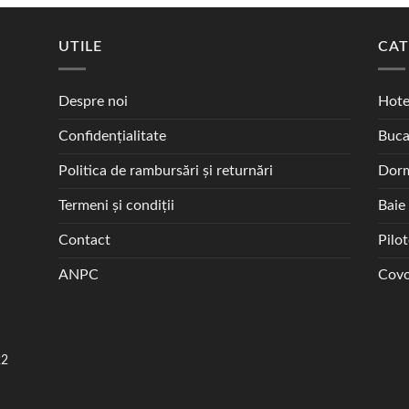
UTILE
CAT
Despre noi
Hote
Confidențialitate
Buca
Politica de rambursări și returnări
Dorm
Termeni și condiții
Baie
Contact
Pilo
ANPC
Covo
22