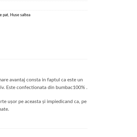
e pat
,
Huse saltea
mare avantaj consta in faptul ca este un
 tiv. Este confectionata din bumbac100% .
rte ușor pe aceasta și impiedicand ca, pe
nate.