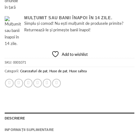
MULȚUMIT SAU BANII ÎNAPOI ÎN 14 ZILE.
Simplu și comod! Nu ești mulțumit de produsele primite?
Returnează-le și primește banii înapoi!
Add to wishlist
SKU:
0001071
Categorii:
Cearceafuri de pat
,
Huse de pat
,
Huse saltea
DESCRIERE
INFORMAȚII SUPLIMENTARE