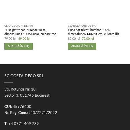
CEARCEAFURI DE PAT
CEARCEAFURI DE PAT
Husa pat tricot, bumbac 100%,
Husa pat tricot, bumbac 100%,
dimensiunea 100x200cm, culoare roz
dimensiunea 140x200cm, culoare lila
Prețul
Prețul
Prețul
Prețul
79,00
lei
69,00
lei
89,00
lei
79,00
lei
inițial
curent
inițial
curent
a
este:
a
este:
ADAUGĂ ÎN COȘ
ADAUGĂ ÎN COȘ
fost:
69,00 lei.
fost:
79,00 lei.
79,00 lei.
89,00 lei.
SC COSTA DECO SRL
Str. Rotunda Nr. 10,
Sector 3, 031745 București
CUI
: 45976400
Nr. Reg. Com.
: J40/7271/2022
T
: +4 0771 409 789