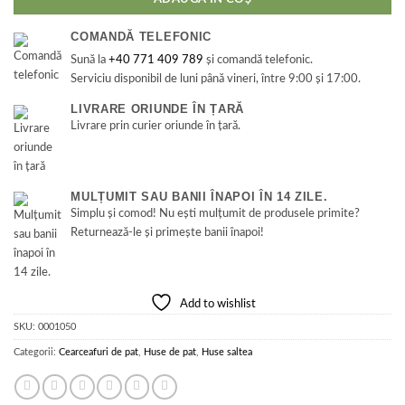
COMANDĂ TELEFONIC
Sună la
+40 771 409 789
și comandă telefonic.
Serviciu disponibil de luni până vineri, între 9:00 și 17:00.
LIVRARE ORIUNDE ÎN ȚARĂ
Livrare prin curier oriunde în țară.
MULȚUMIT SAU BANII ÎNAPOI ÎN 14 ZILE.
Simplu și comod! Nu ești mulțumit de produsele primite?
Returnează-le și primește banii înapoi!
Add to wishlist
SKU:
0001050
Categorii:
Cearceafuri de pat
,
Huse de pat
,
Huse saltea