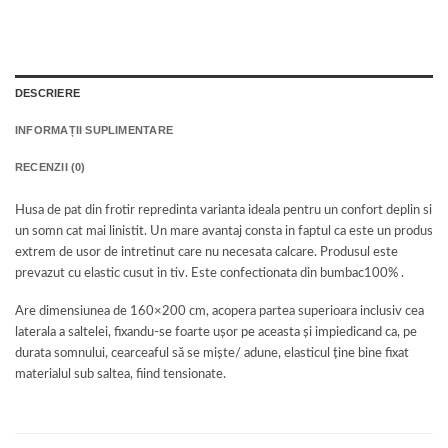
DESCRIERE
INFORMAȚII SUPLIMENTARE
RECENZII (0)
Husa de pat din frotir repredinta varianta ideala pentru un confort deplin si
un somn cat mai linistit. Un mare avantaj consta in faptul ca este un produs
extrem de usor de intretinut care nu necesata calcare. Produsul este
prevazut cu elastic cusut in tiv. Este confectionata din bumbac100% .
Are dimensiunea de 160×200 cm, acopera partea superioara inclusiv cea
laterala a saltelei, fixandu-se foarte ușor pe aceasta și impiedicand ca, pe
durata somnului, cearceaful să se miște/ adune, elasticul ține bine fixat
materialul sub saltea, fiind tensionate.