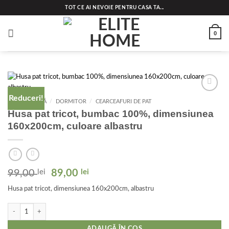
Skip
TOT CE AI NEVOIE PENTRU CASA TA...
to
content
0
Reduceri!
Add to
PRIMA PAGINĂ
/
DORMITOR
/
CEARCEAFURI DE PAT
wishlist
Husa pat tricot, bumbac 100%, dimensiunea
160x200cm, culoare albastru
Prețul
Prețul
99,00
lei
89,00
lei
inițial
curent
Husa pat tricot, dimensiunea 160x200cm, albastru
a
este:
fost:
89,00 lei.
Cantitate Husa pat tricot, bumbac 100%, dimensiunea 160x200cm, culoare albast
99,00 lei.
ADAUGĂ ÎN COȘ