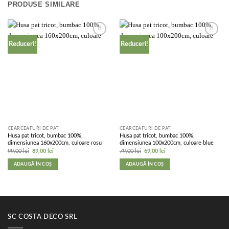
PRODUSE SIMILARE
Add to
Add to
Reduceri!
Reduceri!
wishlist
wishlist
CEARCEAFURI DE PAT
CEARCEAFURI DE PAT
Husa pat tricot, bumbac 100%,
Husa pat tricot, bumbac 100%,
dimensiunea 160x200cm, culoare rosu
dimensiunea 100x200cm, culoare blue
Prețul
Prețul
Prețul
Prețul
99,00
lei
89,00
lei
79,00
lei
69,00
lei
inițial
curent
inițial
curent
a
este:
a
este:
ADAUGĂ ÎN COȘ
ADAUGĂ ÎN COȘ
fost:
89,00 lei.
fost:
69,00 lei.
99,00 lei.
79,00 lei.
SC COSTA DECO SRL