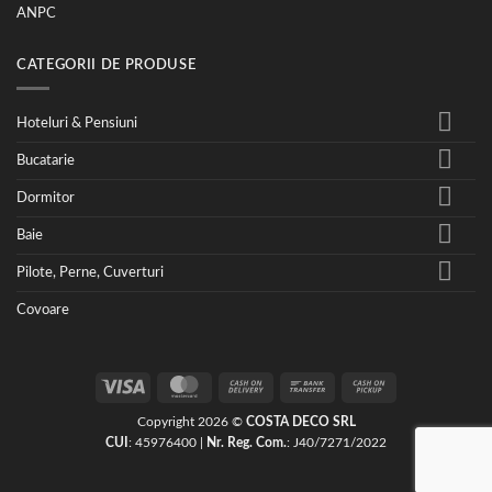
ANPC
CATEGORII DE PRODUSE
Hoteluri & Pensiuni
Bucatarie
Dormitor
Baie
Pilote, Perne, Cuverturi
Covoare
Visa
MasterCard
Cash
Bank
Cash
On
Transfer
on
Copyright 2026 ©
COSTA DECO SRL
Delivery
Pickup
CUI
: 45976400 |
Nr. Reg. Com.
: J40/7271/2022