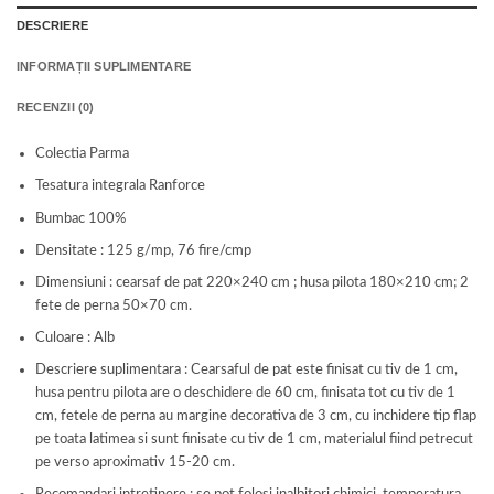
DESCRIERE
INFORMAȚII SUPLIMENTARE
RECENZII (0)
Colectia Parma
Tesatura integrala Ranforce
Bumbac 100%
Densitate : 125 g/mp, 76 fire/cmp
Dimensiuni : cearsaf de pat 220×240 cm ; husa pilota 180×210 cm; 2
fete de perna 50×70 cm.
Culoare : Alb
Descriere suplimentara : Cearsaful de pat este finisat cu tiv de 1 cm,
husa pentru pilota are o deschidere de 60 cm, finisata tot cu tiv de 1
cm, fetele de perna au margine decorativa de 3 cm, cu inchidere tip flap
pe toata latimea si sunt finisate cu tiv de 1 cm, materialul fiind petrecut
pe verso aproximativ 15-20 cm.
Recomandari intretinere : se pot folosi inalbitori chimici, temperatura