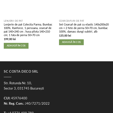
LENJERII DE PAT
CEARCEAFURI DE PAT
Lenjerie de pat Colectia Parma, Bumbac
Set Cearsaf de pat cu elastic 140x200x20
100%, Ranforce, 1 persoana, cearsaf de
cm + 2 fete de perna 50×70 cm, bumbac
pat 140×240 cm ; husa pilota 140×210
100%, damasc dungi subtiri, alb
cm; 1 fata de perna 50×70 cm
135,00
lei
199,00
lei
ADAUGĂ ÎN COȘ
ADAUGĂ ÎN COȘ
SC COSTA DECO SRL
Str. Rotunda Nr. 10,
Sector 3, 031745 București
CUI
: 45976400
Nr. Reg. Com.
: J40/7271/2022