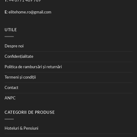
T
: +4 0771 409 789
E
:
elitehome.ro@gmail.com
UTILE
Despre noi
Confidențialitate
Politica de rambursări și returnări
Termeni și condiții
Contact
ANPC
CATEGORII DE PRODUSE
Hoteluri & Pensiuni