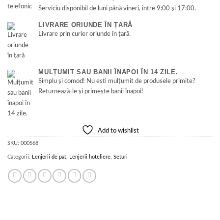
Serviciu disponibil de luni până vineri, între 9:00 și 17:00.
LIVRARE ORIUNDE ÎN ȚARĂ
Livrare prin curier oriunde în țară.
MULȚUMIT SAU BANII ÎNAPOI ÎN 14 ZILE.
Simplu și comod! Nu ești mulțumit de produsele primite?
Returnează-le și primește banii înapoi!
Add to wishlist
SKU:
000568
Categorii:
Lenjerii de pat
,
Lenjerii hoteliere
,
Seturi