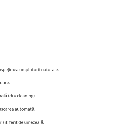
rospețimea umpluturii naturale.
soare.
nală
(dry cleaning).
uscarea automată.
isit, ferit de umezeală.