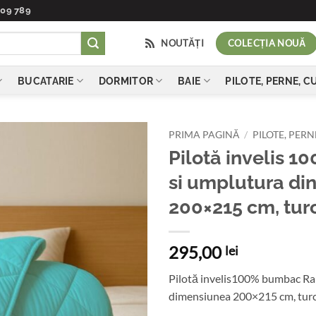
409 789
NOUTĂȚI
COLECȚIA NOUĂ
BUCATARIE
DORMITOR
BAIE
PILOTE, PERNE, 
PRIMA PAGINĂ
/
PILOTE, PER
Pilotă invelis 
Add to
si umplutura di
wishlist
200×215 cm, tur
295,00
lei
Pilotă invelis100% bumbac Ran
dimensiunea 200×215 cm, tur