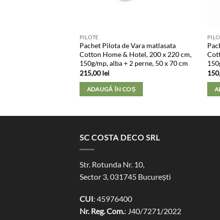
PILOTE
PILO
cu umplutura de lana,
Pachet Pilota de Vara matlasata
Pach
 bumbac 100%,
Cotton Home & Hotel, 200 x 220 cm,
Cot
0×215 cm, alba
150g/mp, alba + 2 perne, 50 x 70 cm
150g
215,00
lei
150
COȘ
ADAUGĂ ÎN COȘ
A
SC COSTA DECO SRL
Str. Rotunda Nr. 10,
Sector 3, 031745 București
CUI
: 45976400
Nr. Reg. Com.
: J40/7271/2022