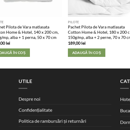
TE
PILOTE
et Pilota de Vara matlasata
Pachet Pilota de Vara matlasata
ton Home & Hotel, 140 x 200 cm,
Cotton Home & Hotel, 180 x 200 
/mp, alba + 1 perna, 50 x 70 cm
150g/mp, alba + 2 perne, 70 x 70 
,00
lei
189,00
lei
DAUGĂ ÎN COȘ
ADAUGĂ ÎN COȘ
UTILE
CAT
Despre noi
Hote
Confidențialitate
Buca
Politica de rambursări și returnări
Dorm