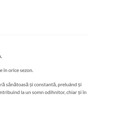
.
e în orice sezon.
dură sănătoasă și constantă, preluând și
tribuind la un somn odihnitor, chiar și în