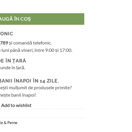
mbac Ranforce si umplutura din Lana, dimensiunea 200x215 cm, turcoaz
AUGĂ ÎN COȘ
FONIC
 789
și comandă telefonic.
 luni până vineri, între 9:00 și 17:00.
E ÎN ȚARĂ
iunde în țară.
NII ÎNAPOI ÎN 14 ZILE.
ești mulțumit de produsele primite?
mește banii înapoi!
Add to wishlist
ote & Perne