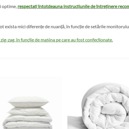
ii optime,
respectați întotdeauna instrucțiunile de întreținere rec
ot exista mici diferențe de nuanță, în funcție de setările monitorulu
 zig-zag, în funcție de mașina pe care au fost confecționate.
Add to
Add 
wishlist
wishl