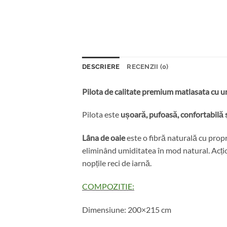
DESCRIERE
RECENZII (0)
Pilota de calitate premium matlasata cu u
Pilota este
ușoară, pufoasă, confortabilă 
Lâna de oaie
este o fibră naturală cu propr
eliminând umiditatea în mod natural. Acțio
nopțile reci de iarnă.
COMPOZITIE:
Dimensiune: 200×215 cm