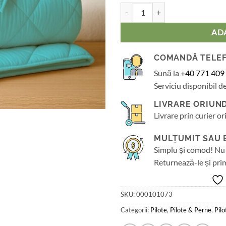
Cantitate Pilotă invelis 100% bu
AD
COMANDĂ TELE
Sună la
+40 771 409
Serviciu disponibil de
LIVRARE ORIUND
Livrare prin curier or
MULȚUMIT SAU BA
Simplu și comod! Nu 
Returnează-le și pri
SKU:
000101073
Categorii:
Pilote
,
Pilote & Perne
,
Pil