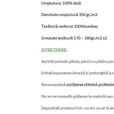
Umplutura: 100% lână
Densitate umplutură 350 gr./m2
Țesătură ranforce 100%bumbac
Greutate țesătură 170 – 180gr./m2 x2
INTRETINERE:
Aerisiți periodic pilota, pentru a păstra p
Evitați expunerea directă și prelungită la 
Recomandată
curățarea chimică profesio
Nu se recomandă spălarea la mașină sau 
Depozitați produsul într-un loc uscat și aer