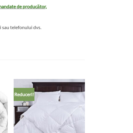
omandate de producător,
i sau telefonului dvs.
Reduceri!
to
Add to
ist
wishlist