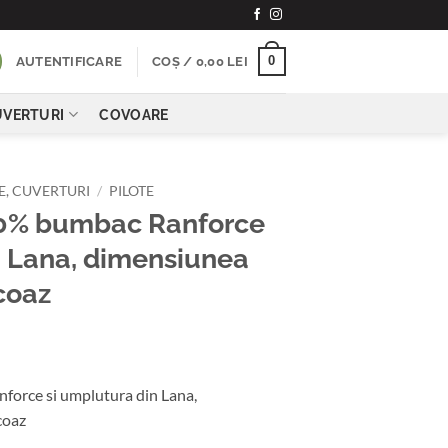
0
AUTENTIFICARE
COȘ /
0,00
LEI
CUVERTURI
COVOARE
NE, CUVERTURI
/
PILOTE
100% bumbac Ranforce
n Lana, dimensiunea
coaz
force si umplutura din Lana,
coaz