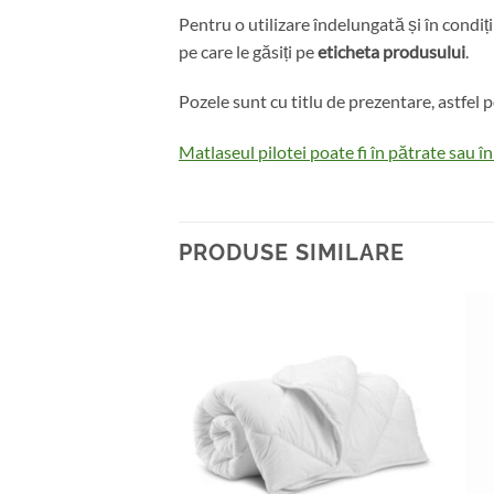
Pentru o utilizare îndelungată și în condiț
pe care le găsiți pe
eticheta produsului
.
Pozele sunt cu titlu de prezentare, astfel p
Matlaseul pilotei poate fi în pătrate sau în
PRODUSE SIMILARE
Add to
Add to
wishlist
wishlist