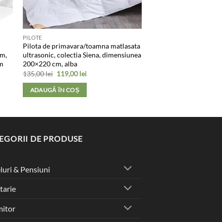
PILOTE
Pilota de primavara/toamna matlasata
cm,
ultrasonic, colectia Siena, dimensiunea
cm
200×220 cm, alba
Prețul
Prețul
135,00
lei
119,00
lei
inițial
curent
a
este:
ADAUGĂ ÎN COȘ
fost:
119,00 lei.
135,00 lei.
EGORII DE PRODUSE
luri & Pensiuni
tarie
itor