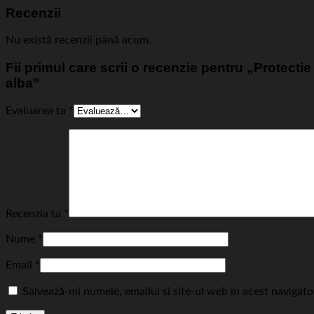
Recenzii
Nu există recenzii până acum.
Fii primul care scrii o recenzie pentru „Protec
alba”
Evaluarea ta
*
Recenzia ta
*
Nume
*
Email
*
Salvează-mi numele, emailul și site-ul web în acest navigat