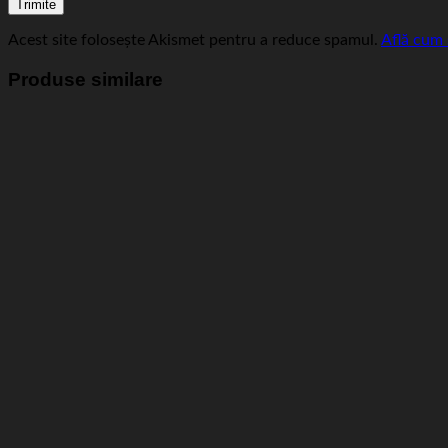
Acest site folosește Akismet pentru a reduce spamul.
Află cum 
Produse similare