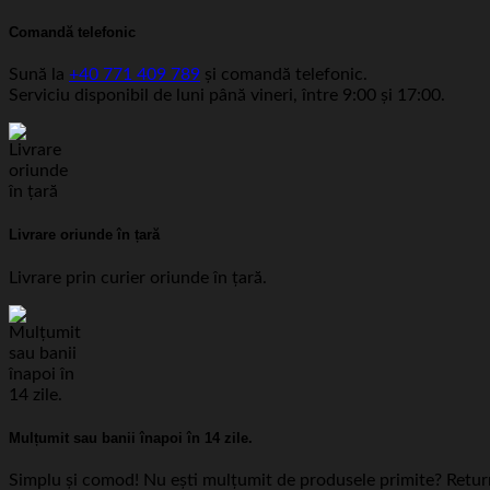
Comandă telefonic
Sună la
+40 771 409 789
și comandă telefonic.
Serviciu disponibil de luni până vineri, între 9:00 și 17:00.
Livrare oriunde în țară
Livrare prin curier oriunde în țară.
Mulțumit sau banii înapoi în 14 zile.
Simplu și comod! Nu ești mulțumit de produsele primite? Return