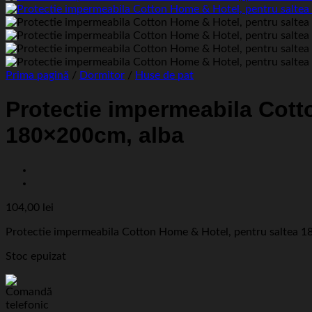
Prima pagină
/
Dormitor
/
Huse de pat
Protectie impermeabila Cott
180×200cm, alba
104,00
lei
Protectie impermeabila Cotton Home & Hotel, pentru saltea 
Stoc epuizat