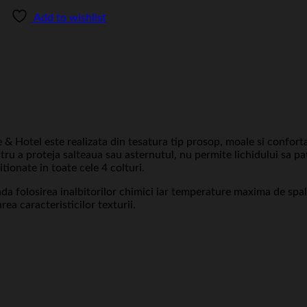
Add to wishlist
 Hotel este realizata din tesatura tip prosop, moale si conforta
ntru a proteja salteaua sau asternutul, nu permite lichidului sa p
itionate in toate cele 4 colturi.
a folosirea inalbitorilor chimici iar temperature maxima de spal
a caracteristicilor texturii.