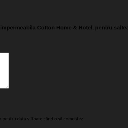
tie impermeabila Cotton Home & Hotel, pentru salt
or pentru data viitoare când o să comentez.