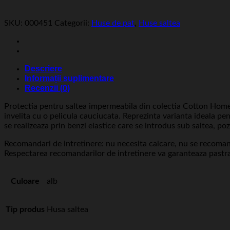
SKU:
000451
Categorii:
Huse de pat
,
Huse saltea
Descriere
Informații suplimentare
Recenzii (0)
Protectia pentru saltea impermeabila din colectia Cotton Home &
invelita cu o pelicula cauciucata. Reprezinta varianta ideala pe
se realizeaza prin benzi elastice care se introdus sub saltea, poz
Recomandari de intretinere: nu necesita calcare, nu se recomand
Respectarea recomandarilor de intretinere va garanteaza pastrare
Culoare
alb
Tip produs
Husa saltea