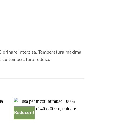
Clorinare interzisa. Temperatura maxima
re cu temperatura redusa.
Reduceri!
to
Add to
ist
wishlist