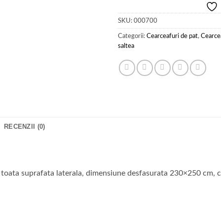
SKU:
000700
Categorii:
Cearceafuri de pat
,
Cearcea
saltea
RECENZII (0)
 toata suprafata laterala, dimensiune desfasurata 230×250 cm, c