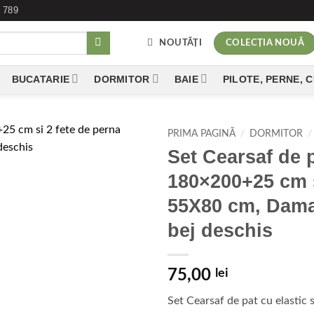
 789
NOUTĂȚI
COLECȚIA NOUĂ
BUCATARIE
DORMITOR
BAIE
PILOTE, PERNE, 
PRIMA PAGINĂ
/
DORMITOR
/
Set Cearsaf de p
Add to
180×200+25 cm s
wishlist
55X80 cm, Dama
bej deschis
75,00
lei
Set Cearsaf de pat cu elastic