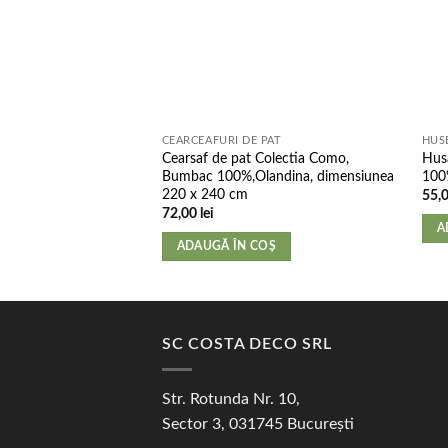
CEARCEAFURI DE PAT
HUS
Cearsaf de pat Colectia Como,
Husa
Bumbac 100%,Olandina, dimensiunea
100
220 x 240 cm
55,
72,00
lei
A
ADAUGĂ ÎN COȘ
SC COSTA DECO SRL
Str. Rotunda Nr. 10,
Sector 3, 031745 București