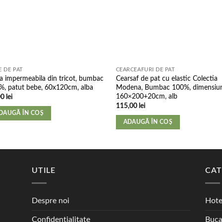
E DE PAT
CEARCEAFURI DE PAT
 impermeabila din tricot, bumbac
Cearsaf de pat cu elastic Colectia
%, patut bebe, 60x120cm, alba
Modena, Bumbac 100%, dimensiu
160×200+20cm, alb
00
lei
115,00
lei
DAUGĂ ÎN COȘ
ADAUGĂ ÎN COȘ
UTILE
CAT
Despre noi
Hote
Confidențialitate
Buca