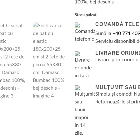
100%, bej deschis
Stoc epuizat
COMANDĂ TELE
Sună la
+40 771 409
Serviciu disponibil d
LIVRARE ORIUN
Livrare prin curier o
MULȚUMIT SAU BA
Simplu și comod! Nu
Returnează-le și prim