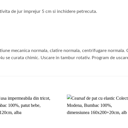
vita de jur imprejur 5 cm si inchidere petrecuta.
iune mecanica normala, clatire normala, centrifugare normala. 
. Nu se curata chimic. Uscare in tambur rotativ. Program de usca
Add to
Add 
wishlist
wishl