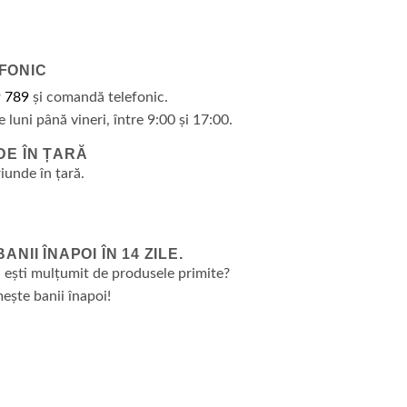
FONIC
 789
și comandă telefonic.
e luni până vineri, între 9:00 și 17:00.
DE ÎN ȚARĂ
riunde în țară.
NII ÎNAPOI ÎN 14 ZILE.
 ești mulțumit de produsele primite?
ește banii înapoi!